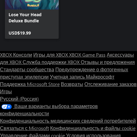
Lose Your Head
Deluxe Bundle
USD$19.99
XBOX Консоли
Игры для XBOX
XBOX Game Pass
Аксессуары
для XBOX
Служба поддержки XBOX
Отзывы и предложения
Стандарты сообщества
Предупреждение о фотогенных
приступах эпилепсии
Учетная запись Майкрософт
Поддержка Microsoft Store
Возвраты
Отслеживание заказов
Игры
Русский (Россия)
Ваши варианты выбора параметров
конфиденциальности
Конфиденциальность медицинских сведений потребителей
Связаться с Microsoft
Конфиденциальность и файлы cookie
Управление файлами cookie
Условия использования