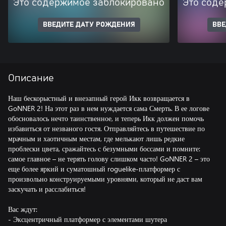
Это содержимое заблокировано
Это соде
ВВЕДИТЕ ДАТУ РОЖДЕНИЯ
ВВЕ
Описание
Наш бескорыстный и внезапный герой Икк возвращается в
GoNNER 2! На этот раз в нем нуждается сама Смерть. В ее логове
обосновалось нечто таинственное, и теперь Икк должен помочь
избавиться от незваного гостя. Отправляйтесь в путешествие по
мрачным и хаотичным местам, где мелькают лишь редкие
проблески цвета, сражайтесь с безумными боссами и помните:
самое главное – не терять голову слишком часто! GoNNER 2 – это
еще более яркий и суматошный roguelike-платформер с
произвольно конструируемыми уровнями, который не даст вам
заскучать и расслабиться!
Вас ждут:
- Эксцентричный платформер с элементами шутера