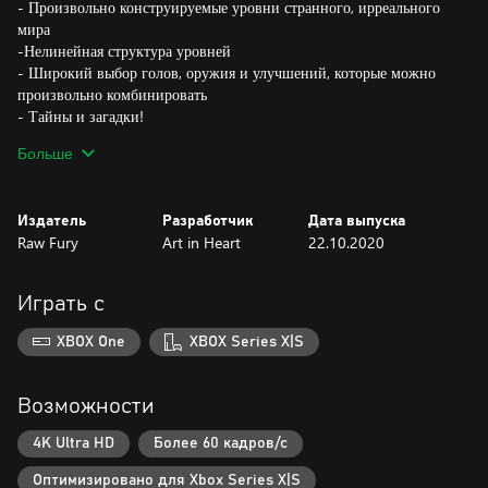
- Произвольно конструируемые уровни странного, ирреального
мира
-Нелинейная структура уровней
- Широкий выбор голов, оружия и улучшений, которые можно
произвольно комбинировать
- Тайны и загадки!
Больше
GoNNER 2 – это продолжение GoNNER, игры-лауреата премии
Издатель
Разработчик
Дата выпуска
Raw Fury
Art in Heart
22.10.2020
Играть с
XBOX One
XBOX Series X|S
Возможности
4K Ultra HD
Более 60 кадров/с
Оптимизировано для Xbox Series X|S