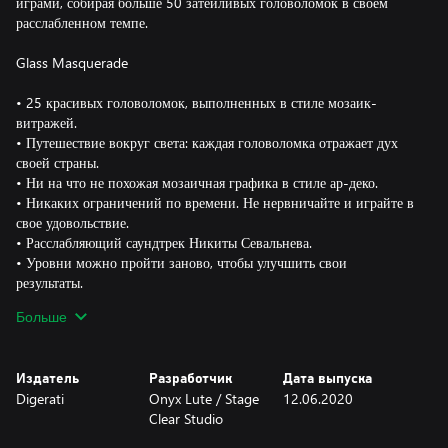
играми, собирая больше 50 затейливых головоломок в своем
расслабленном темпе.
Glass Masquerade
• 25 красивых головоломок, выполненных в стиле мозаик-
витражей.
• Путешествие вокруг света: каждая головоломка отражает дух
своей страны.
• Ни на что не похожая мозаичная графика в стиле ар-деко.
• Никаких ограничений по времени. Не нервничайте и играйте в
свое удовольствие.
• Расслабляющий саундтрек Никиты Севальнева.
• Уровни можно пройти заново, чтобы улучшить свои
результаты.
• Платиновые призы и 1000 очков достижений в версиях для
Больше
PS4 и Xbox One.
• Языки интерфейса: английский, бразильский португальский,
испанский, итальянский, корейский, немецкий, русский,
Издатель
Разработчик
Дата выпуска
традиционный и упрощенный китайский, французский и
Digerati
Onyx Lute / Stage
12.06.2020
японский.
Clear Studio