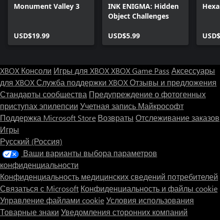
Monument Valley 3
INK ENIGMA: Hidden
Hexa
Object Challenges
USD$19.99
USD$5.99
USD$
XBOX Консоли
Игры для XBOX
XBOX Game Pass
Аксессуары
для XBOX
Служба поддержки XBOX
Отзывы и предложения
Стандарты сообщества
Предупреждение о фотогенных
приступах эпилепсии
Учетная запись Майкрософт
Поддержка Microsoft Store
Возвраты
Отслеживание заказов
Игры
Русский (Россия)
Ваши варианты выбора параметров
конфиденциальности
Конфиденциальность медицинских сведений потребителей
Связаться с Microsoft
Конфиденциальность и файлы cookie
Управление файлами cookie
Условия использования
Товарные знаки
Уведомления сторонних компаний