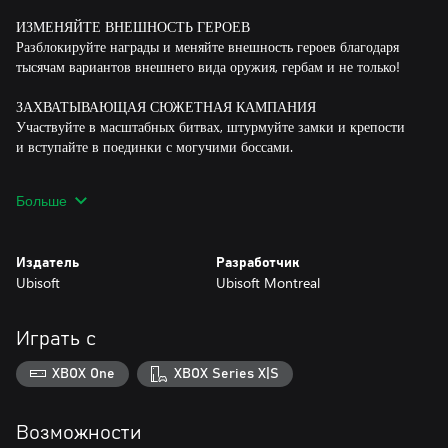
ИЗМЕНЯЙТЕ ВНЕШНОСТЬ ГЕРОЕВ
Разблокируйте награды и меняйте внешность героев благодаря
тысячам вариантов внешнего вида оружия, гербам и не только!
ЗАХВАТЫВАЮЩАЯ СЮЖЕТНАЯ КАМПАНИЯ
Участвуйте в масштабных битвах, штурмуйте замки и крепости
и вступайте в поединки с могучими боссами.
Больше
Выберите издание Ultimate Edition, включающее 12
дополнительных героев, и получите максимум впечатлений от
игры!
Издатель
Разработчик
Ubisoft
Ubisoft Montreal
Играть с
XBOX One
XBOX Series X|S
Возможности