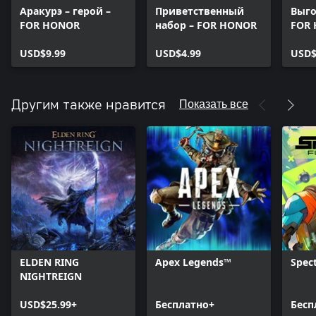
Аракурэ – герой –
Приветственный
Выго
FOR HONOR
набор – FOR HONOR
FOR
USD$9.99
USD$4.99
USD$
Показать все
Другим также нравится
ELDEN RING
Apex Legends™
Spect
NIGHTREIGN
USD$25.99+
Бесплатно+
Бесп