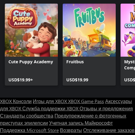
Cute Puppy Academy
Fruitbus
Mysti
Comp
USD$19.99+
USD$19.99
USD$
XBOX Консоли
Игры для XBOX
XBOX Game Pass
Аксессуары
для XBOX
Служба поддержки XBOX
Отзывы и предложения
Стандарты сообщества
Предупреждение о фотогенных
приступах эпилепсии
Учетная запись Майкрософт
Поддержка Microsoft Store
Возвраты
Отслеживание заказов