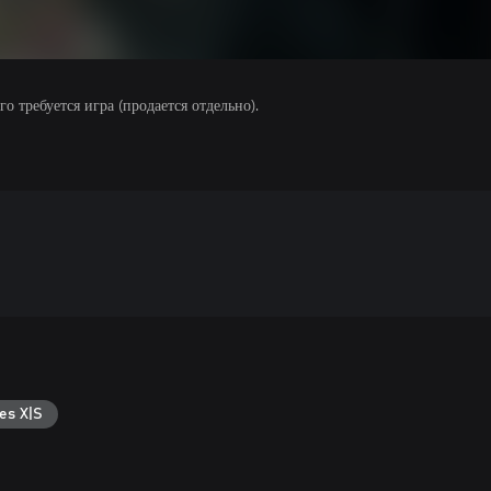
 требуется игра (продается отдельно).
es X|S