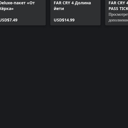
Deluxe-пакет «От
FAR CRY 4 Долина
FAR CRY 
Хёрка»
йети
PASS TIC
Просмотре
USD$7.49
USD$14.99
дополнени