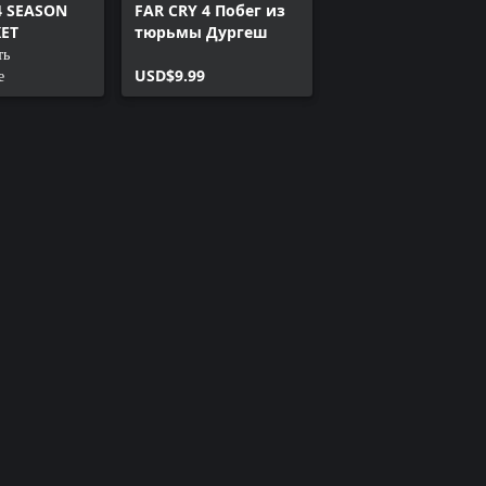
4 SEASON
FAR CRY 4 Побег из
KET
тюрьмы Дургеш
ть
е
USD$9.99