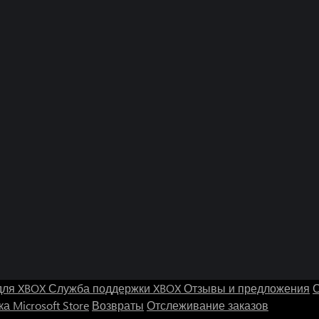
для XBOX
Служба поддержки XBOX
Отзывы и предложения
С
а Microsoft Store
Возвраты
Отслеживание заказов