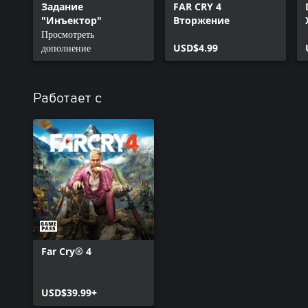
Задание
FAR CRY 4
"Инъектор"
Вторжение
Просмотреть
дополнение
USD$4.99
Работает с
Far Cry® 4
USD$39.99+