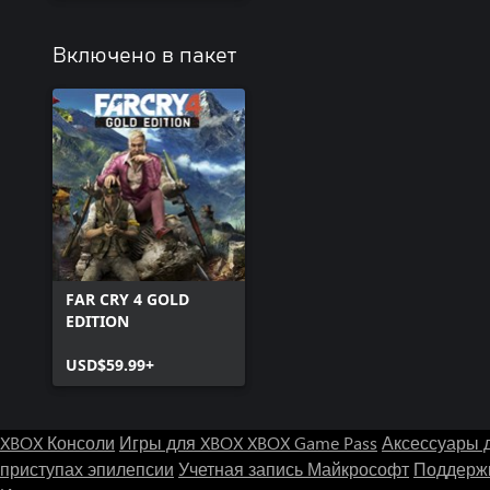
Включено в пакет
FAR CRY 4 GOLD
EDITION
USD$59.99+
XBOX Консоли
Игры для XBOX
XBOX Game Pass
Аксессуары 
приступах эпилепсии
Учетная запись Майкрософт
Поддержк