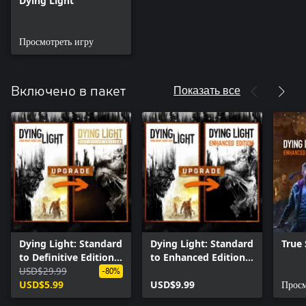
Dying Light
Просмотреть игру
Показать все
Включено в пакет
Dying Light: Standard
Dying Light: Standard
True 
to Definitive Edition
to Enhanced Edition
Upgrade
USD$29.99
Upgrade
-80%
USD$5.99
USD$9.99
Просм