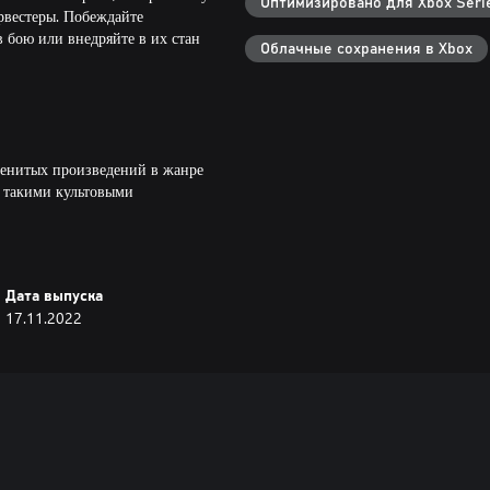
Оптимизировано для Xbox Serie
рвестеры. Побеждайте
 бою или внедряйте в их стан
Облачные сохранения в Xbox
менитых произведений в жанре
с такими культовыми
оннен, Падишах-Император Шаддам
еду: препятствием вам станут не
е бескрайними пустынями,
Дата выпуска
17.11.2022
номическое давление, чтобы
. Тайные агенты помогут сорвать
ндсрааде — разработать новые