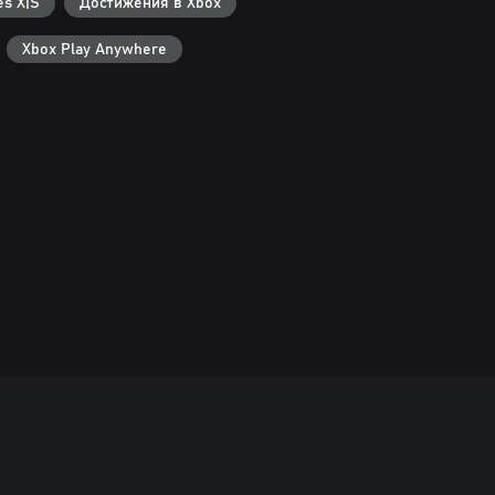
s X|S
Достижения в Xbox
Xbox Play Anywhere