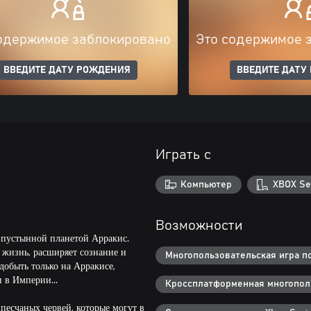
одержимое заблокировано
Это содержимое 
ВВЕДИТЕ ДАТУ РОЖДЕНИЯ
ВВЕДИТЕ ДАТУ
Играть с
Компьютер
XBOX Se
Возможности
й пустынной планетой Арракис.
 жизнь, расширяет сознание и
Многопользовательская игра по
обыть только на Арракисе,
 в Империи...
Кроссплатформенная многополь
 песчаных червей, которые могут в