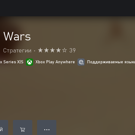
e Wars
•
Стратегии
•
39
 Series X|S
Xbox Play Anywhere
Поддерживаемые языки
Й
● ● ●