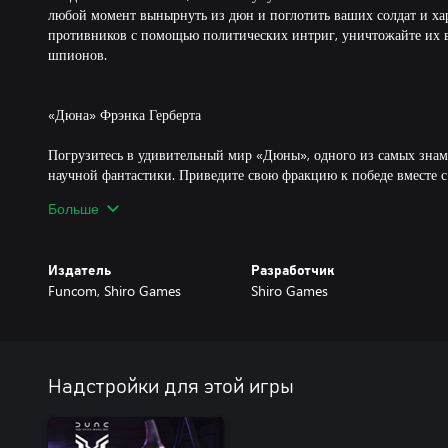
любой момент вынырнуть из дюн и поглотить ваших солдат и ха
противников с помощью политических интриг, уничтожайте их в
шпионов.
«Дюна» Фрэнка Герберта
Погрузитесь в удивительный мир «Дюны», одного из самых зна
научной фантастики. Приведите свою фракцию к победе вместе 
персонажами, как герцог Лето Атрейдес, барон Владимир Харк
Больше
IV, Эсмар Туек и Льет Кайнз. Но не рассчитывайте на легкую поб
только безжалостные вражеские фракции, но и сама планета с е
губительными бурями и свирепыми песчаными червями.
Издатель
Разработчик
Funcom, Shiro Games
Shiro Games
Проложите собственный путь к победе
4X в реальном времени
Надстройки для этой игры
Сочетайте боевые действия, уловки, политическое влияние и эко
заполучить господство над самой важной планетой во Вселенной
планы ваших противников, а голосование за постановления в Ла