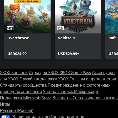
Overthrown
Voidtrain
Raft
USD$24.99
USD$29.99+
USD$
XBOX Консоли
Игры для XBOX
XBOX Game Pass
Аксессуары
для XBOX
Служба поддержки XBOX
Отзывы и предложения
Стандарты сообщества
Предупреждение о фотогенных
приступах эпилепсии
Учетная запись Майкрософт
Поддержка Microsoft Store
Возвраты
Отслеживание заказов
Игры
Русский (Россия)
Ваши варианты выбора параметров