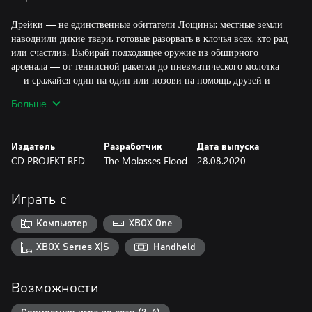
Дрейки — не единственные обитатели Лощины: местные земли
наводнили дикие твари, готовые разорвать в клочья всех, кто рад
или счастлив. Выбирай подходящее оружие из обширного
арсенала — от теннисной ракетки до пневматического молотка
— и сражайся один на один или позови на помощь друзей и
организуй оборону, чтобы разделаться с врагами, не ударив
Больше
палец о палец.
Странствуй между регионами, переходи от сезона к сезону и
Издатель
Разработчик
Дата выпуска
забирай с собой дрейков и их деревню. Площадь каждого
CD PROJEKT RED
The Molasses Flood
28.08.2020
региона — около 2,5 квадратных километров, они генерируются
динамически и населяются заново в каждом сезоне.
Играть с
Тебе придется тщательно отмерять свое. Какие ресурсы в данный
момент важнее? Что нужно твоей деревне? Металл из тайников с
Компьютер
XBOX One
припасами или кристаллы из отравленных регионов, чтобы
вывести новых дрейков? Докажи, что ты сможешь помочь
XBOX Series X|S
Handheld
дрейкам вернуть Лощину.
Возможности