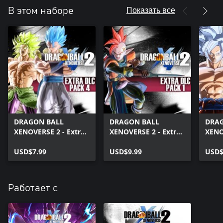
Показать все
В этом наборе
DRAGON BALL
DRAGON BALL
DRA
XENOVERSE 2 - Extra
XENOVERSE 2 - Extra
XENO
DLC Pack 4
DLC Pack 1
DLC 
USD$7.99
USD$9.99
USD$
Работает с