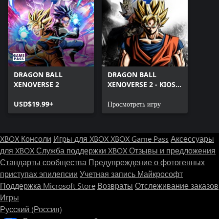
DRAGON BALL
DRAGON BALL
XENOVERSE 2
XENOVERSE 2 - KIOSK
DEMO
USD$19.99+
Просмотреть игру
XBOX Консоли
Игры для XBOX
XBOX Game Pass
Аксессуары
для XBOX
Служба поддержки XBOX
Отзывы и предложения
Стандарты сообщества
Предупреждение о фотогенных
приступах эпилепсии
Учетная запись Майкрософт
Поддержка Microsoft Store
Возвраты
Отслеживание заказов
Игры
Русский (Россия)