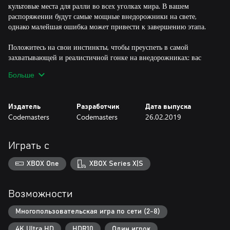
культовые места для ралли во всех уголках мира. В вашем
распоряжении будут самые мощные внедорожники на свете,
однако малейшая ошибка может привести к завершению этапа.
Положитесь на свои инстинкты, чтобы преуспеть в самой
захватывающей и реалистичной гонке на внедорожниках: вас
ждёт новейшая модель управления, возможность выбора шин и
Больше
деформации поверхностей. Гоните машину по настоящим
дорогам Новой Зеландии, Аргентины, Испании, Польши,
Австралии и США. Вести вас будут лишь штурман и инстинкты!
Издатель
Разработчик
Дата выпуска
Гоняйте по восьми официальным маршрутам Чемпионата мира
Codemasters
Codemasters
26.02.2019
по ралли-кроссу FIA, соревнуйтесь с лицензированными
суперкарами и в промежуточной серии.
Играть с
Развивайте свою команду и автомобили с учетом гоночных
стратегий, проходите разнообразные события и чемпионаты как в
XBOX One
XBOX Series X|S
одиночной карьерной кампании, так и в соревновательной
сетевой среде.
Возможности
• БОЛЕЕ 50 САМЫХ МОЩНЫХ ВНЕДОРОЖНЫХ
АВТОМОБИЛЕЙ ЗА ВСЮ ИСТОРИЮ — Рассекайте по трассам
Многопользовательская игра по сети (2-8)
на культовых исторических и современных раллийных
4K Ultra HD
HDR10
Один игрок