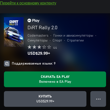
Перейти к основному контенту
DiRT Rally 2.0
Codemasters
•
Гонки и авиасимуляторы
•
Симуляторы
•
Спорт
•
Стратегии
44
USD$29.99+
Поддерживаемые языки: 9
СКАЧАТЬ EA PLAY
Включено в EA Play
КУПИТЬ
● ● ●
USD$29.99+