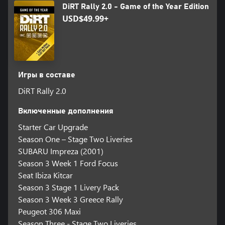
DiRT Rally 2.0 - Game of the Year Edition
Уменьшайте износ, настраивая каждый автомобиль, и улучшайте
детали, чтобы ваши автомобили были готовы к любым
USD$49.99+
испытаниям впереди.
• СОСТЯЗАЙТЕСЬ — Состязайтесь со всем сообществом DiRT в
ежедневных, еженедельных и ежемесячных испытаниях с
мировыми таблицами лидеров и событиями.
Игры в составе
DiRT Rally 2.0
Включенные дополнения
Starter Car Upgrade
Season One – Stage Two Liveries
SUBARU Impreza (2001)
Season 3 Week 1 Ford Focus
Seat Ibiza Kitcar
Season 3 Stage 1 Livery Pack
Season 3 Week 3 Greece Rally
Peugeot 306 Maxi
Season Three - Stage Two Liveries