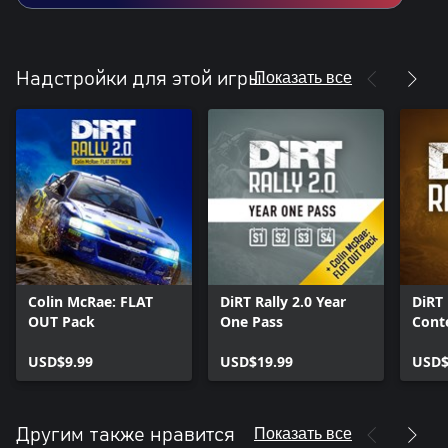
Показать все
Надстройки для этой игры
Colin McRae: FLAT
DiRT Rally 2.0 Year
DiRT 
OUT Pack
One Pass
Cont
(Seas
USD$9.99
USD$19.99
USD$
Показать все
Другим также нравится