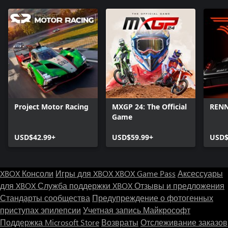
Project Motor Racing
MXGP 24: The Official
REN
Game
USD$42.99+
USD$59.99+
USD$
XBOX Консоли
Игры для XBOX
XBOX Game Pass
Аксессуары
для XBOX
Служба поддержки XBOX
Отзывы и предложения
Стандарты сообщества
Предупреждение о фотогенных
приступах эпилепсии
Учетная запись Майкрософт
Поддержка Microsoft Store
Возвраты
Отслеживание заказов