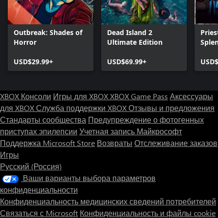
Outbreak: Shades of
Dead Island 2
Pries
Horror
Ultimate Edition
Sple
USD$29.99+
USD$69.99+
USD$
XBOX Консоли
Игры для XBOX
XBOX Game Pass
Аксессуары
для XBOX
Служба поддержки XBOX
Отзывы и предложения
Стандарты сообщества
Предупреждение о фотогенных
приступах эпилепсии
Учетная запись Майкрософт
Поддержка Microsoft Store
Возвраты
Отслеживание заказов
Игры
Русский (Россия)
Ваши варианты выбора параметров
конфиденциальности
Конфиденциальность медицинских сведений потребителей
Связаться с Microsoft
Конфиденциальность и файлы cookie