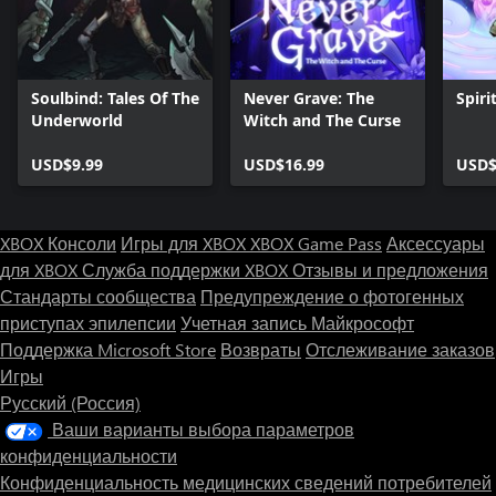
Soulbind: Tales Of The
Never Grave: The
Spirit
Underworld
Witch and The Curse
USD$9.99
USD$16.99
USD$
XBOX Консоли
Игры для XBOX
XBOX Game Pass
Аксессуары
для XBOX
Служба поддержки XBOX
Отзывы и предложения
Стандарты сообщества
Предупреждение о фотогенных
приступах эпилепсии
Учетная запись Майкрософт
Поддержка Microsoft Store
Возвраты
Отслеживание заказов
Игры
Русский (Россия)
Ваши варианты выбора параметров
конфиденциальности
Конфиденциальность медицинских сведений потребителей