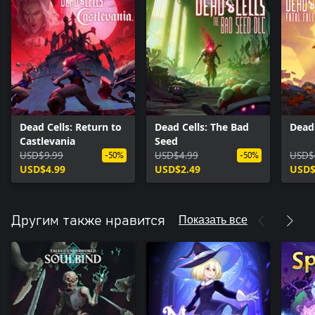
Dead Cells: Return to
Dead Cells: The Bad
Dead 
Castlevania
Seed
USD$9.99
USD$4.99
USD$
-50%
-50%
USD$4.99
USD$2.49
USD$
Показать все
Другим также нравится