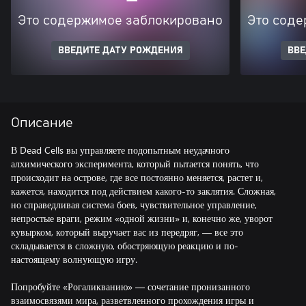
Это содержимое заблокировано
Это соде
ВВЕДИТЕ ДАТУ РОЖДЕНИЯ
ВВЕ
Описание
В Dead Cells вы управляете подопытным неудачного
алхимического эксперимента, который пытается понять, что
происходит на острове, где все постоянно меняется, растет и,
кажется, находится под действием какого-то заклятия. Сложная,
но справедливая система боев, чувствительное управление,
непростые враги, режим «одной жизни» и, конечно же, уворот
кувырком, который выручает вас из передряг, — все это
складывается в сложную, обостряющую реакцию и по-
настоящему волнующую игру.
Попробуйте «Рогаликванию» — сочетание пронизанного
взаимосвязями мира, разветвленного прохождения игры и