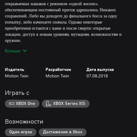
открываемых навыков с режимом «одной жизни»,
обеспечивающим постоянный приток адреналина. Никаких
сохранений. Либо вы доходите до финального босса за одну
попытку, либо начинаете сначала. Однако некоторые
приобретения остаются с вами и после смерти: открытые
локации, доступ к новым уровням, мутациям, возможностям и
оружию.
Больше
Кстати об оружии: в Dead Cells более чем достаточно самых
разных способов расправиться с врагами. Широкий ассортимент
мечей, луков и, конечно, заклинаний, а еще хлысты, гранаты и
Издатель
Разработчик
Дата выпуска
турели — каждый предмет со своими уникальными
Motion Twin
Motion Twin
07.08.2018
характеристиками. Кроме того, мутации и свитки позволяют
менять характеристики вашего персонажа каждое прохождение.
Играть с
В конечном счете, однако, самую важную роль играют ВАШИ
навыки игрока! Жанр Roguelites предполагает постоянное
XBOX One
XBOX Series X|S
оттачивание навыка, и то, что казалось непреодолимым
препятствием, вскоре становится приятной прогулкой по парку.
Спокойно, у вас получится!.. Когда-нибудь.
Возможности
Один игрок
Достижения в Xbox