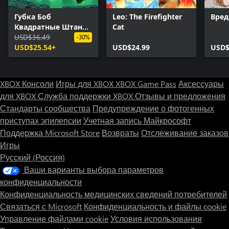
Губка Боб
Leo: The Firefighter
Вред
Квадратные Штаны:
Cat
Гиганты глубин
USD$36.49
-30%
USD$25.54+
USD$24.99
USD$
XBOX Консоли
Игры для XBOX
XBOX Game Pass
Аксессуары
для XBOX
Служба поддержки XBOX
Отзывы и предложения
Стандарты сообщества
Предупреждение о фотогенных
приступах эпилепсии
Учетная запись Майкрософт
Поддержка Microsoft Store
Возвраты
Отслеживание заказов
Игры
Русский (Россия)
Ваши варианты выбора параметров
конфиденциальности
Конфиденциальность медицинских сведений потребителей
Связаться с Microsoft
Конфиденциальность и файлы cookie
Управление файлами cookie
Условия использования