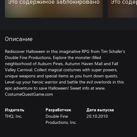
Это содержимое заблокировано
Это соде
Описание
Rediscover Halloween in this imaginative RPG from Tim Schafer's
Double Fine Productions. Explore the monster-filled
neighborhood of Auburn Pines, Autumn Haven Mall and Fall
Valley Carnival. Collect magical costumes with super powers,
unique weapons and special items as you hunt down quests.
Level-up your heroic warrior and battle the evil overlords in this
epic adventure to save Halloween! Sweet info at www.
CostumeQuestGame.com
Издатель
Разработчик
Дата выпуска
THQ, Inc.
Double Fine
20.10.2010
Productions, Inc.