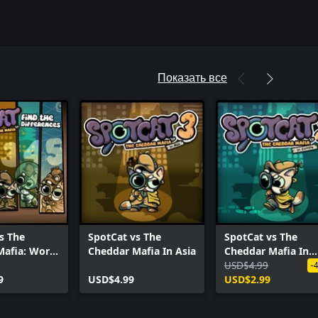
Показать все
s The
SpotCat vs The
SpotCat vs The
afia: World
Cheddar Mafia In Asia
Cheddar Mafia In
Europe
USD$4.99
-
9
USD$4.99
USD$2.99