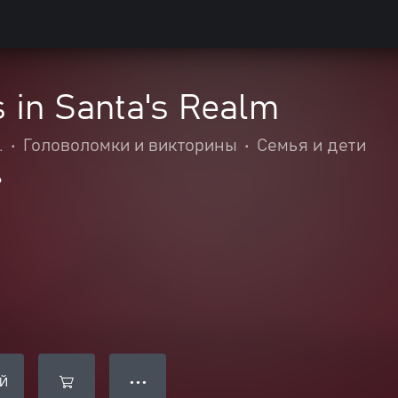
 in Santa's Realm
.
•
Головоломки и викторины
•
Семья и дети
6
Й
● ● ●