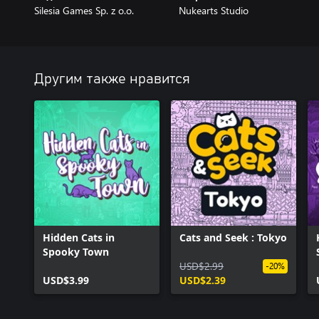
Silesia Games Sp. z o.o.
Nukearts Studio
Другим также нравится
Hidden Cats in
Cats and Seek : Tokyo
Spooky Town
USD$2.99
-20%
USD$3.99
USD$2.39