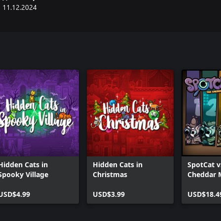
11.12.2024
Hidden Cats in
Hidden Cats in
SpotCat v
Spooky Village
Christmas
Cheddar M
Bundle
USD$4.99
USD$3.99
USD$18.4