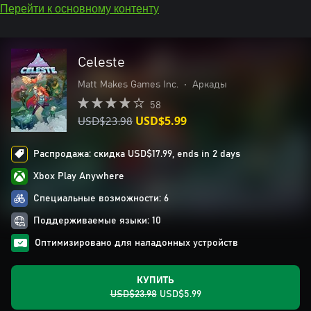
Перейти к основному контенту
Celeste
Matt Makes Games Inc.
•
Аркады
58
USD$23.98
USD$5.99
Распродажа: скидка USD$17.99, ends in 2 days
Xbox Play Anywhere
Специальные возможности: 6
Поддерживаемые языки: 10
Оптимизировано для наладонных устройств
КУПИТЬ
USD$23.98
USD$5.99