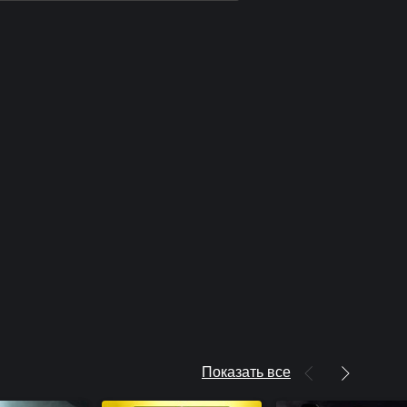
minal + набор "Космоленд"
y®: Infinite Warfare - DLC4
n
y®: Infinite Warfare - DLC3
y®: Infinite Warfare - DLC1
y®: Infinite Warfare - DLC2
m
Показать все