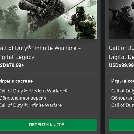
и CALL OF DUTY INFINITE
.
all of Duty®: Infinite Warfare -
Call of D
igital Legacy
Digital D
SD$79.99+
USD$99.99
Игры в составе
Игры в со
Call of Duty®: Modern Warfare®
Call of D
Обновленная версия
Обновлен
Call of Duty®: Infinite Warfare
Call of Dut
Включенные дополнения
Включенн
ПЕРЕЙТИ К ИГРЕ
Карта Terminal + набор "Космоленд"
Сезонный п
Warfare