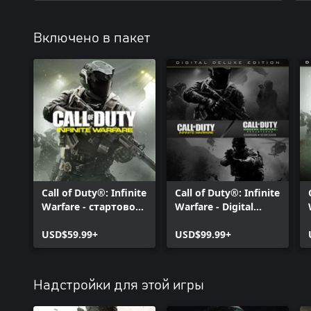
Включено в пакет
Call of Duty®: Infinite
Call of Duty®: Infinite
Warfare - стартовое
Warfare - Digital
издание
Deluxe
USD$59.99+
USD$99.99+
Надстройки для этой игры