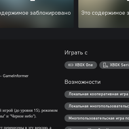
одержимое заблокировано
Это содержимое 
Играть с
XBOX One
XBOX Seri
 - GameInformer
Возможности
Локальная кооперативная игра 
Локальная многопользовательск
й игрой (до уровня 15), режимом
ы" и "Черное небо").
Многопользовательская игра по 
т перенесены в эту версию, а