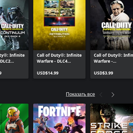
ty®: Infinite
Call of Duty®: Infinite
Call of Duty®: Infin
 DLC2
Warfare - DLC4
Warfare -
um
Retribution
комментатор
9
USD$14.99
"Бабушке виднее
USD$3.99
Показать все