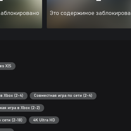
заблокировано
Это содержимое заблокиров
es X|S
в Xbox (2-4)
Совместная игра по сети (2-4)
ая игра в Xbox (2-2)
сети (2-18)
4K Ultra HD