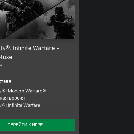
uty®: Infinite Warfare -
eluxe
+
ставе
uty®: Modern Warfare®
ная версия
y®: Infinite Warfare
ые дополнения
ПЕРЕЙТИ К ИГРЕ
ропуск Call of Duty®: Infinite