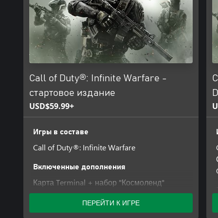
удачи.
© 2016 Activision Publishing, Inc. ACTIVISION, CALL OF DUTY 
WARFARE являются товарными знаками Activision Publishing, Inc
Call of Duty®: Infinite Warfare -
C
стартовое издание
D
USD$59.99+
U
Игры в составе
Call of Duty®: Infinite Warfare
Включенные дополнения
Карта Terminal + набор "Космоленд"
ПЕРЕЙТИ К ИГРЕ