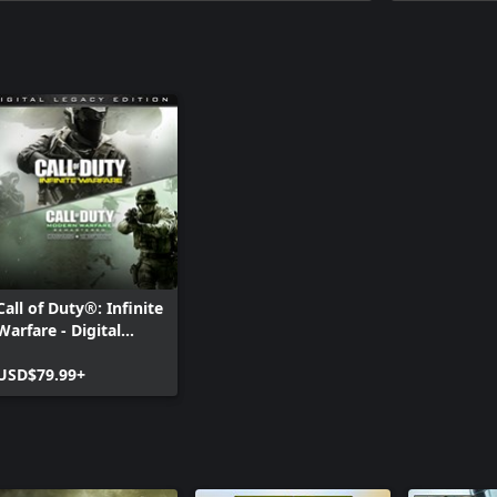
Карта Ter
Call of Dut
Retributio
Call of Dut
Absolution
Call of Dut
Sabotage
Call of Dut
Continuu
Call of Duty®: Infinite
Warfare - Digital
Legacy
USD$79.99+