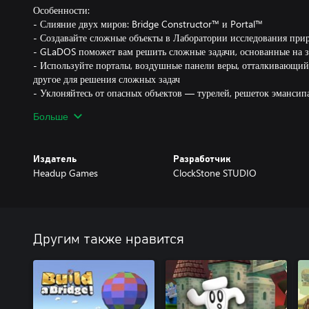
Особенности:
- Слияние двух миров: Bridge Constructor™ и Portal™
- Создавайте сложные объекты в Лаборатории исследования при
- GLaDOS поможет вам решить сложные задачи, основанные на 
- Используйте порталы, воздушные панели веры, отталкивающий 
другое для решения сложных задач
- Уклоняйтесь от опасных объектов — турелей, решеток эмансип
- Помогите человечкам пересечь финишную черту в одиночку ил
Больше
Издатель
Разработчик
Headup Games
ClockStone STUDIO
Другим также нравится