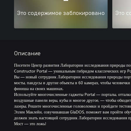
Это содержимое заблокировано
Это с
Описание
Посетите Центр развития Лаборатории исследования природы пор
Constructor Portal — уникальным гибридом классических игр Po
Вы — новый сотрудник Лаборатории исследования природы порта
мосты, пандусы и другие объекты в 60 камерах, чтобы человечки
финиша на своих машинах.
Используйте многочисленные гаджеты Portal — порталы, отталк
воздушные панели веры, кубы и многое другое, — чтобы обходит
лазеры. Решите многочисленные головоломки и пройдите тестовы
Эллен Маклейн, озвучивавшая GlaDOS, поможет вам пройти обуче
должен знать настоящий сотрудник Лаборатории исследования п
Мост — это ложь!