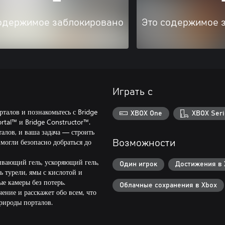
одержимое заблокировано
Это содержимое 
Играть с
талов и познакомьтесь с Bridge
XBOX One
XBOX Seri
rtal™ и Bridge Constructor™.
лов, и ваша задача — строить
 могли безопасно добраться до
Возможности
ивающий гель, ускоряющий гель,
Один игрок
Достижения в 
ь турели, ямы с кислотой и
е камеры без потерь.
Облачные сохранения в Xbox
ние и расскажет обо всем, что
рироды порталов.