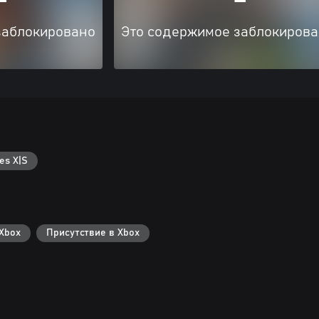
заблокировано
Это содержимое заблокиров
es X|S
Xbox
Присутствие в Xbox