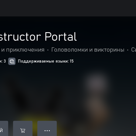
tructor Portal
 и приключения
•
Головоломки и викторины
•
С
: 3
Поддерживаемые языки: 15
Й
● ● ●