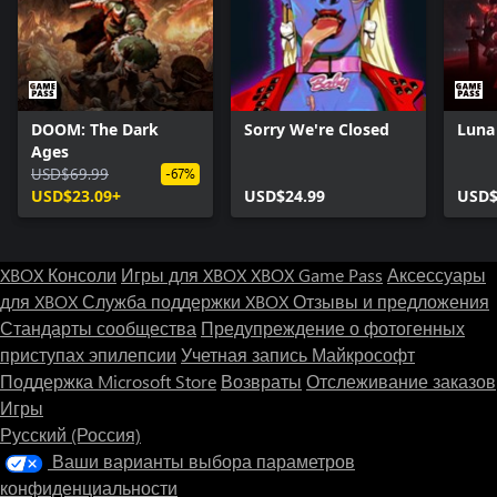
DOOM: The Dark
Sorry We're Closed
Luna
Ages
USD$69.99
-67%
USD$23.09+
USD$24.99
USD$
XBOX Консоли
Игры для XBOX
XBOX Game Pass
Аксессуары
для XBOX
Служба поддержки XBOX
Отзывы и предложения
Стандарты сообщества
Предупреждение о фотогенных
приступах эпилепсии
Учетная запись Майкрософт
Поддержка Microsoft Store
Возвраты
Отслеживание заказов
Игры
Русский (Россия)
Ваши варианты выбора параметров
конфиденциальности