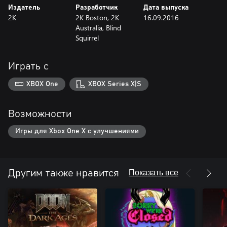
Издатель
Разработчик
Дата выпуска
летающий город над облаками, и спасти загадочную женщину по
2K
2K Boston, 2K
16.09.2016
имени Элизабет.
Australia, Blind
Squirrel
Играть с
XBOX One
XBOX Series X|S
Возможности
Игры для Xbox One X с улучшениями
Показать все
Другим также нравится