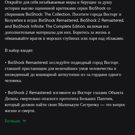
Откройте для себя незабываемые миры и берущие за душу
истории высоко оцененной критиками серии BioShock со
сборником BioShock: The Collection. Посетите города Восторг и
Колумбия в играх BioShock Remastered, BioShock 2 Remastered,
and BioShock Infinite: The Complete Edition, включая все
дополнительные материалы для них. Боритесь за жизнь и
обманывайте врагов в морских глубинах или паря над облаками.
В набор входят:
• BioShock Remastered: исследуйте подводный город Восторг,
ставший пристанищем для величайших умов человечества и
низведенный до кошмарной антиутопии из-за гордыни одного
человека.
• BioShock 2 Remastered: взгляните на Восторг глазами Объекта
Дельты, смертельно опасного прототипа Больших Папочек,
который должен найти свою Маленькую Сестричку — это вопрос
жизни и смерти.
Больше
• BioShock Infinite: The Complete Edition: оказавшись в долгу у
серьезных людей, частный детектив Букер ДеВитт взялся за
невыполнимое задание: он должен отправиться в Колумбию,