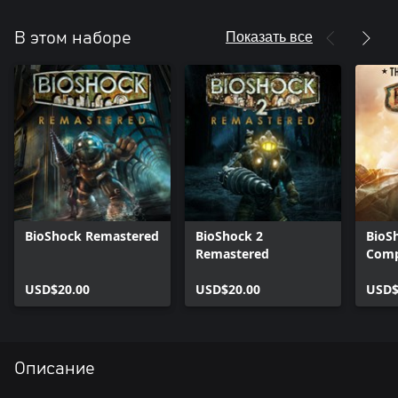
Показать все
В этом наборе
BioShock Remastered
BioShock 2
BioSh
Remastered
Comp
USD$20.00
USD$20.00
USD$
Описание