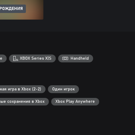
 РОЖДЕНИЯ
e
XBOX Series X|S
Handheld
ая игра в Xbox (2-2)
Один игрок
ые сохранения в Xbox
Xbox Play Anywhere