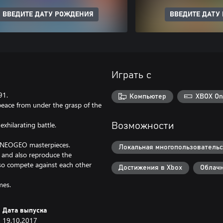
ВВЕДИТЕ ДАТУ РОЖДЕНИЯ
ВВЕДИТЕ ДАТУ
Играть с
91.
Компьютер
XBOX On
peace from under the grasp of the
exhilarating battle.
Возможности
c NEOGEO masterpieces.
Локальная многопользовательск
, and also reproduce the
lso compete against each other
Достижения в Xbox
Облачн
mes.
Дата выпуска
19.10.2017