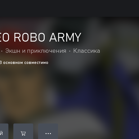
EO ROBO ARMY
•
Экшн и приключения
•
Классика
В основном совместимо
Й
● ● ●