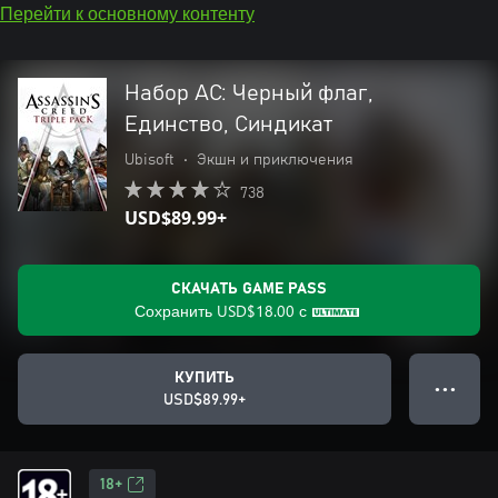
Перейти к основному контенту
Набор AC: Черный флаг,
Единство, Синдикат
Ubisoft
•
Экшн и приключения
738
USD$89.99+
СКАЧАТЬ GAME PASS
Сохранить
USD$18.00
с
КУПИТЬ
● ● ●
USD$89.99+
18+