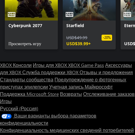
Cyberpunk 2077
Starfield
Etern
USD$49.99
-20%
Просмотреть игру
USD$39.99+
USD$
XBOX Консоли
Игры для XBOX
XBOX Game Pass
Аксессуары
для XBOX
Служба поддержки XBOX
Отзывы и предложения
Стандарты сообщества
Предупреждение о фотогенных
приступах эпилепсии
Учетная запись Майкрософт
Поддержка Microsoft Store
Возвраты
Отслеживание заказов
Игры
Русский (Россия)
Ваши варианты выбора параметров
конфиденциальности
Конфиденциальность медицинских сведений потребителей