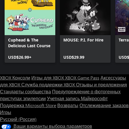
Cuphead & The
MOUSE: P.I. For Hire
Terra
Delicious Last Course
USD$26.99+
USD$29.99
USD$
XBOX Консоли
Игры для XBOX
XBOX Game Pass
Аксессуары
для XBOX
Служба поддержки XBOX
Отзывы и предложения
Стандарты сообщества
Предупреждение о фотогенных
приступах эпилепсии
Учетная запись Майкрософт
Поддержка Microsoft Store
Возвраты
Отслеживание заказов
Игры
Русский (Россия)
Ваши варианты выбора параметров