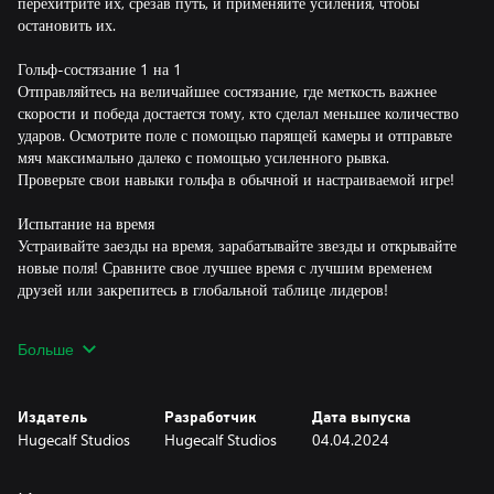
перехитрите их, срезав путь, и применяйте усиления, чтобы
остановить их.
Гольф-состязание 1 на 1
Отправляйтесь на величайшее состязание, где меткость важнее
скорости и победа достается тому, кто сделал меньшее количество
ударов. Осмотрите поле с помощью парящей камеры и отправьте
мяч максимально далеко с помощью усиленного рывка.
Проверьте свои навыки гольфа в обычной и настраиваемой игре!
Испытание на время
Устраивайте заезды на время, зарабатывайте звезды и открывайте
новые поля! Сравните свое лучшее время с лучшим временем
друзей или закрепитесь в глобальной таблице лидеров!
Энергоядра и усиления
Больше
Выбирайте свой стиль игры, используя энергоядра. Бейте
мощные, крученые или прыгучие мячи и используйте
способности, чтобы хватать мячи, замораживать их или
Издатель
Разработчик
Дата выпуска
цепляться к ним.
Hugecalf Studios
Hugecalf Studios
04.04.2024
Тюнинг
Выделитесь из толпы с помощью уникального автомобиля.