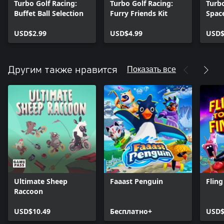
Turbo Golf Racing:
Turbo Golf Racing:
Turbo
Buffet Ball Selection
Furry Friends Kit
Space
Galac
USD$2.99
USD$4.99
USD$
Показать все
Другим также нравится
Ultimate Sheep
Faaast Penguin
Fling
Raccoon
USD$10.49
Бесплатно+
USD$