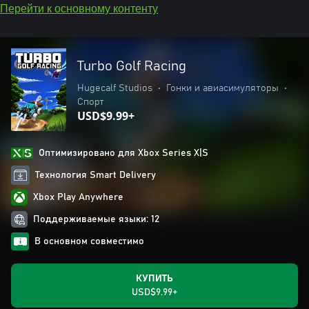
Перейти к основному контенту
Turbo Golf Racing
Hugecalf Studios
•
Гонки и авиасимуляторы
•
Спорт
USD$9.99+
Оптимизировано для Xbox Series X|S
Технология Smart Delivery
Xbox Play Anywhere
Поддерживаемые языки: 12
В основном совместимо
КУПИТЬ
USD$9.99+