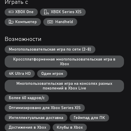
Играть с
Наслаждайтесь триллионом комбинаций из кузовов, мячей,
колес, спойлеров, щитов, красок и усилений!
XBOX One
XBOX Series X|S
Проходите поля
Компьютер
Handheld
Используйте крылья, колеса и сообразительность, чтобы
ориентироваться на местности, применяя ускорители и кольца
Возможности
ускорения, избегая неровностей, ям и деревьев! Путешествуйте
по уникальным биомам, включая древний храм ацтеков, космос с
Многопользовательская игра по сети (2-8)
измененной гравитацией и индустриальные пустоши!
Кроссплатформенная многопользовательская игра в
Xbox
4K Ultra HD
Один игрок
Многопользовательская игра на консолях разных
поколений в Xbox Live
Более 60 кадров/с
Оптимизировано для Xbox Series X|S
Интеллектуальная доставка
Геймпад для ПК
Достижения в Xbox
Клубы в Xbox