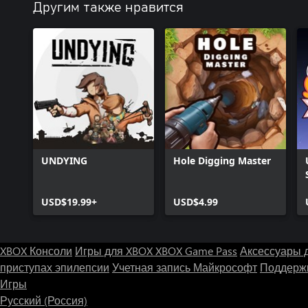
Другим также нравится
UNDYING
Hole Digging Master
USD$19.99+
USD$4.99
XBOX Консоли
Игры для XBOX
XBOX Game Pass
Аксессуары 
приступах эпилепсии
Учетная запись Майкрософт
Поддержк
Игры
Русский (Россия)