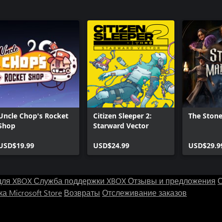
Uncle Chop's Rocket
Citizen Sleeper 2:
The Ston
Shop
Starward Vector
USD$19.99
USD$24.99
USD$29.9
для XBOX
Служба поддержки XBOX
Отзывы и предложения
С
а Microsoft Store
Возвраты
Отслеживание заказов