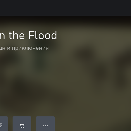
n the Flood
шн и приключения
Й
● ● ●