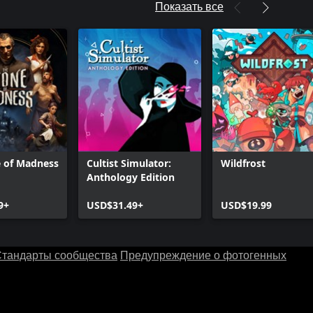
Показать все
e of Madness
Cultist Simulator:
Wildfrost
Anthology Edition
9+
USD$31.49+
USD$19.99
тандарты сообщества
Предупреждение о фотогенных