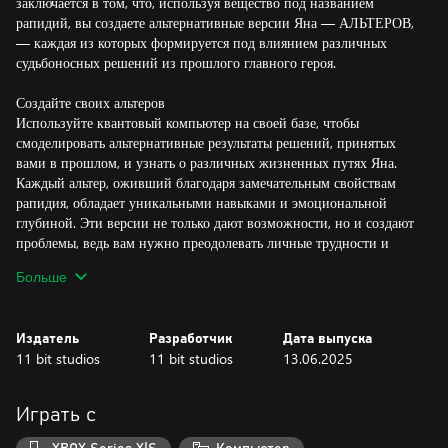
заключается в том, что, используя вещество под названием
рапидий, вы создаете альтернативные версии Яна — АЛЬТЕРОВ,
— каждая из которых формируется под влиянием различных
судьбоносных решений из прошлого главного героя.
Создайте своих альтеров
Используйте квантовый компьютер на своей базе, чтобы
смоделировать альтернативные результаты решений, принятых
вами в прошлом, и узнать о различных жизненных путях Яна.
Каждый альтер, оживший благодаря замечательным свойствам
рапидия, обладает уникальными навыками и эмоциональной
глубиной. Эти версии не только дают возможности, но и создают
проблемы, ведь вам нужно преодолевать личные трудности и
управлять хрупкой динамикой своей команды.
Больше
Механика выживания
Чтобы управлять мобильной базой, вам нужно исследовать
Издатель
Разработчик
Дата выпуска
поверхность планеты в поисках ценных ресурсов, таких как
11 bit studios
11 bit studios
13.06.2025
металлы и органические материалы. Однако, выходя за пределы
безопасного убежища, вы рискуете подвергнуть себя и своих
альтеров воздействию различных смертоносных аномалий, а
Играть с
также постоянной солнечной радиации. Поэтому вам следует
обращать внимание на игровой цикл дня и ночи и разумно