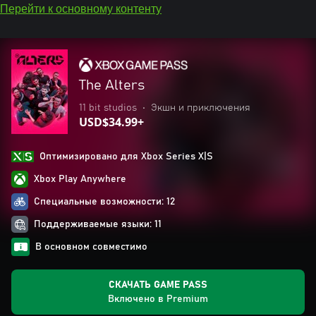
Перейти к основному контенту
The Alters
11 bit studios
•
Экшн и приключения
USD$34.99+
Оптимизировано для Xbox Series X|S
Xbox Play Anywhere
Специальные возможности: 12
Поддерживаемые языки: 11
В основном совместимо
СКАЧАТЬ GAME PASS
Включено в Premium