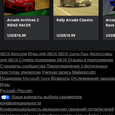
Arcade Archives 2
Rally Arcade Classics
Arca
RIDGE RACER
Rave
USD$16.99
USD$19.99
USD$
XBOX Консоли
Игры для XBOX
XBOX Game Pass
Аксессуары
для XBOX
Служба поддержки XBOX
Отзывы и предложения
Стандарты сообщества
Предупреждение о фотогенных
приступах эпилепсии
Учетная запись Майкрософт
Поддержка Microsoft Store
Возвраты
Отслеживание заказов
Игры
Русский (Россия)
Ваши варианты выбора параметров
конфиденциальности
Конфиденциальность медицинских сведений потребителей