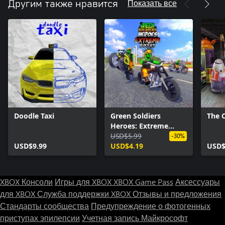
Показать все
Другим также нравится
Doodle Taxi
Green Soldiers
The 
Heroes: Extreme
Bikers
USD$5.99
-30%
USD$9.99
USD$4.19
USD$
XBOX Консоли
Игры для XBOX
XBOX Game Pass
Аксессуары
для XBOX
Служба поддержки XBOX
Отзывы и предложения
Стандарты сообщества
Предупреждение о фотогенных
приступах эпилепсии
Учетная запись Майкрософт