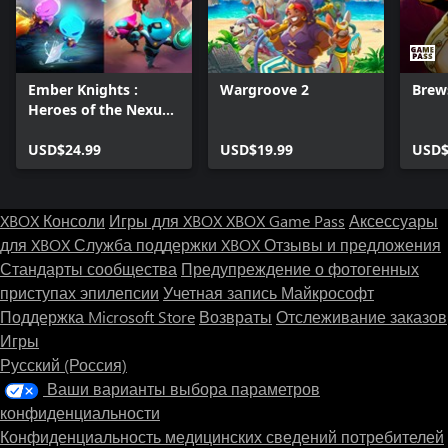
Ember Knights :
Wargroove 2
Brew
Heroes of the Nexus
Edition
USD$24.99
USD$19.99
USD$
XBOX Консоли
Игры для XBOX
XBOX Game Pass
Аксессуары
для XBOX
Служба поддержки XBOX
Отзывы и предложения
Стандарты сообщества
Предупреждение о фотогенных
приступах эпилепсии
Учетная запись Майкрософт
Поддержка Microsoft Store
Возвраты
Отслеживание заказов
Игры
Русский (Россия)
Ваши варианты выбора параметров
конфиденциальности
Конфиденциальность медицинских сведений потребителей