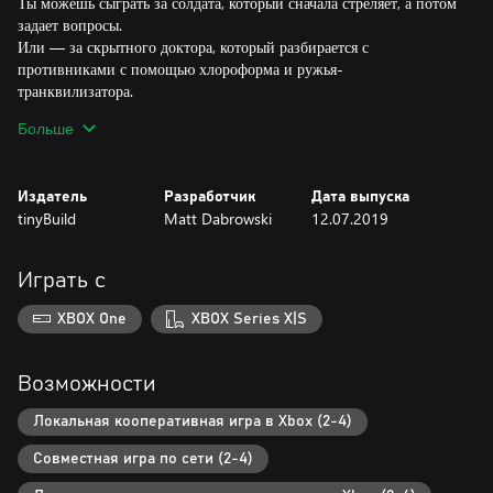
Ты можешь сыграть за солдата, который сначала стреляет, а потом
задает вопросы.
Или — за скрытного доктора, который разбирается с
противниками с помощью хлороформа и ружья-
транквилизатора.
А как насчет гориллы, которая освобождает своих сородичей из
Больше
клеток и сколачивает небольшую армию?
Издатель
Разработчик
Дата выпуска
tinyBuild
Matt Dabrowski
12.07.2019
Играть с
XBOX One
XBOX Series X|S
Возможности
Локальная кооперативная игра в Xbox (2-4)
Совместная игра по сети (2-4)