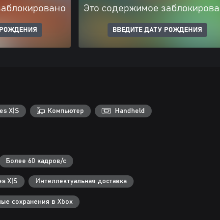
заблокировано
Это содержимое заблокиров
 РОЖДЕНИЯ
ВВЕДИТЕ ДАТУ РОЖДЕНИЯ
es X|S
Компьютер
Handheld
Более 60 кадров/с
s X|S
Интеллектуальная доставка
ые сохранения в Xbox