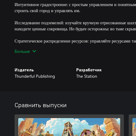
Интуитивное градостроение: с простым управлением и понятным
строить свой город и управлять им.
Исследование подземелий: изучайте вручную отрисованные шахт
находите ценные сокровища. Но будьте осторожны: во тьме скрыв
Стратегическое распределение ресурсов: управляйте ресурсами так
жители продолжали работать.
Больше
Очаровательная эстетика SteamWorld: погрузитесь в любимую в
оригинальным визуальным стилем и причудливыми персонажами
Издатель
Разработчик
Thunderful Publishing
The Station
Непринужденный геймплей: наслаждайтесь расслабленной и увле
уровнями сложности, пятью основными картами и шестью допо
картами, которые можно исследовать. Среди них:
- Jingle Bolts,
- Dorado Quest,
Сравнить выпуски
- Mechanical Meadows,
- Crash Site,
- Steam Wave,
- Skull Valley,
- Steam Fright.