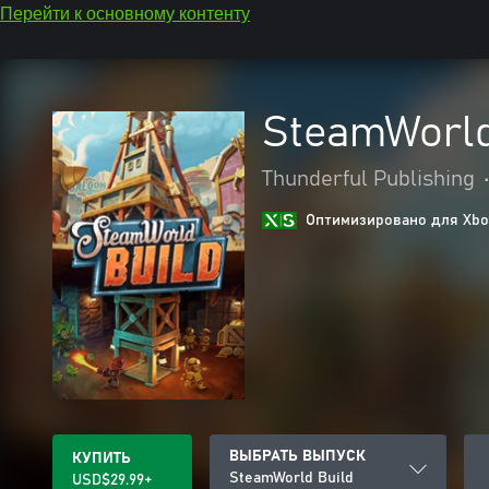
Перейти к основному контенту
SteamWorld
Thunderful Publishing
Оптимизировано для Xbox
ВЫБРАТЬ ВЫПУСК
КУПИТЬ
SteamWorld Build
USD$29.99+