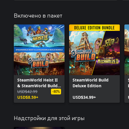
Включено в пакет
SteamWorld Heist II
SteamWorld Build
& SteamWorld Build
Deluxe Edition
Bundle
USD$42.99
-80%
USD$8.59+
USD$34.99+
Надстройки для этой игры