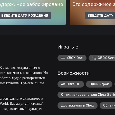
одержимое заблокировано
Это содержимое 
ВВЕДИТЕ ДАТУ РОЖДЕНИЯ
ВВЕДИТЕ ДАТУ
Играть с
XBOX One
XBOX Seri
К счастью, Астрид знает о
стать ключом к выживанию. Но
Возможности
оботов, мудро распоряжаться
ные глубины. Сумеете ли вы
4K Ultra HD
Один игрок
Оптимизировано для Xbox Serie
строительного симулятора и
World. Вас ждет уникальный
Достижения в Xbox
Облачн
и очаровательный саундтрек.