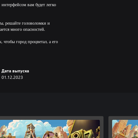
 интерфейсом вам будет легко
ы, решайте головоломки и
ается много опасностей.
, чтобы город процветал, а его
селенную SteamWorld с ее
.
Дата выпуска
01.12.2023
кательной игрой с четырьмя
лнительными тематическими