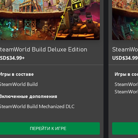
teamWorld Build Deluxe Edition
SteamWor
SD$34.99+
USD$34.99
Игры в составе
Игры в со
SteamWorld Build
SteamWorl
SteamWorl
Включенные дополнения
SteamWorld Build Mechanized DLC
ПЕРЕЙТИ К ИГРЕ