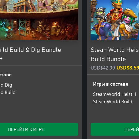
ld Build & Dig Bundle
SteamWorld Heist
+
Build Bundle
USD$42.99
USD$8.5
ставе
d Dig
Игры в составе
d Build
SteamWorld Heist II
SteamWorld Build
ПЕРЕЙТИ К ИГРЕ
ПЕРЕЙ