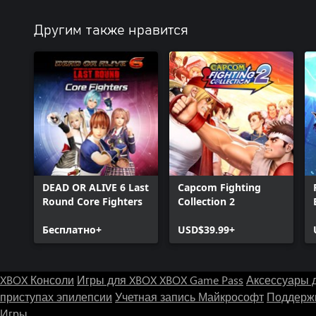
Другим также нравится
DEAD OR ALIVE 6 Last
Capcom Fighting
Round Core Fighters
Collection 2
Бесплатно+
USD$39.99+
XBOX Консоли
Игры для XBOX
XBOX Game Pass
Аксессуары 
приступах эпилепсии
Учетная запись Майкрософт
Поддержк
Игры