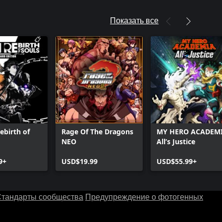
Показать все
birth of
Rage Of The Dragons
MY HERO ACADEMI
NEO
All’s Justice
9+
USD$19.99
USD$55.99+
тандарты сообщества
Предупреждение о фотогенных