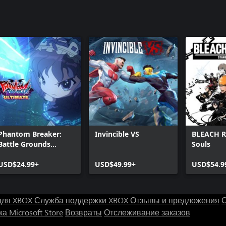
Phantom Breaker:
Invincible VS
BLEACH Re
Battle Grounds
Souls
Ultimate
USD$24.99+
USD$49.99+
USD$54.9
для XBOX
Служба поддержки XBOX
Отзывы и предложения
С
а Microsoft Store
Возвраты
Отслеживание заказов