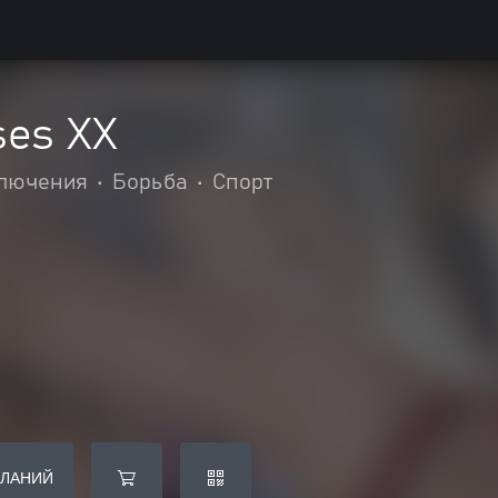
ses XX
ключения
•
Борьба
•
Спорт
ЕЛАНИЙ