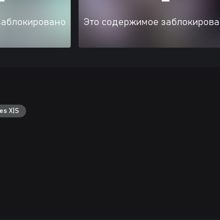
заблокировано
Это содержимое заблокиров
es X|S