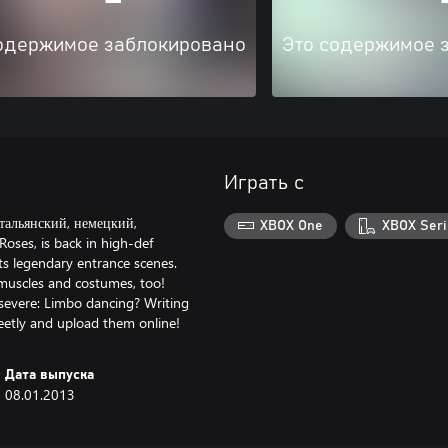
одержимое заблокировано
Это содержимое 
Играть с
тальянский, немецкий,
XBOX One
XBOX Seri
oses, is back in high-def
 its legendary entrance scenes.
 muscles and costumes, too!
severe: Limbo dancing? Writing
creetly and upload them online!
Дата выпуска
08.01.2013