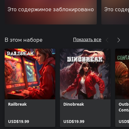
Это содержимое заблокировано
Это соде
Показать все
В этом наборе
Railbreak
Dinobreak
Outb
Cont
USD$19.99
USD$19.99
USD$