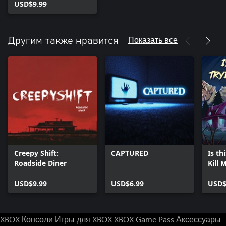
USD$9.99
Показать все
Другим также нравится
Creepy Shift:
CAPTURED
Is th
Roadside Diner
Kill 
X|S)
USD$9.99
USD$6.99
USD$
XBOX Консоли
Игры для XBOX
XBOX Game Pass
Аксессуары