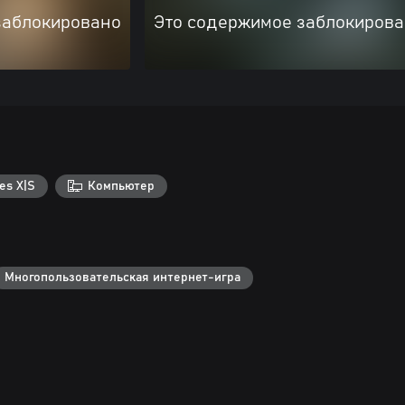
заблокировано
Это содержимое заблокиров
es X|S
Компьютер
Многопользовательская интернет-игра