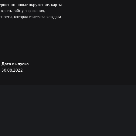
ершенно новые окружение, карты,
скрыть тайну заражения,
сности, которая таится за каждым
Дата выпуска
30.08.2022
сразу после покупки — их нужно