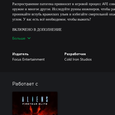
Распространение патогена привносит в игровой процесс AFE сов
оружие и многое другое. Исследуйте руины инженеров, чтобы ра
проникайте вглубь вражеских ульев и избегайте смертельной опа
углом. У вас есть всё необходимое, чтобы выжить?
ВКЛЮЧЕНО В ДОПОЛНЕНИЕ
Совершенно новая кампания «Патоген» с 3 новыми миссиями
Больше
8 новых единиц оружия, по 2 на каждый тип оружия
1 новый перк на каждый комплект класса
13 новых модулей оружия
Издатель
Разработчик
2 новых костюма (для всех 7 комплектов классов)
Focus Entertainment
Cold Iron Studios
6 головных аксессуаров
21 новый цвет оружия
10 наклеек
10 новых эмоций
Работает с
Примечание. Некоторые элементы контента не предоставляются 
заработать во время игры.