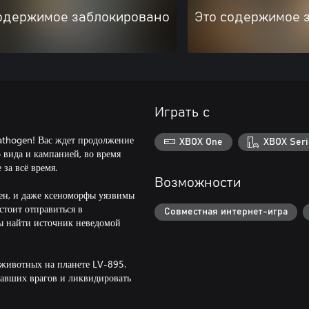
одержимое заблокировано
Это содержимое 
Играть с
 Pathogen! Вас ждет продолжение
XBOX One
XBOX Seri
 вида и кампанией, во время
за всё время.
Возможности
ен, и даже ксеноморфы уязвимы
стоит отправиться в
Совместная интернет-игра
бы найти источник неведомой
животных на планете LV-895.
вавших врагов и ликвидировать