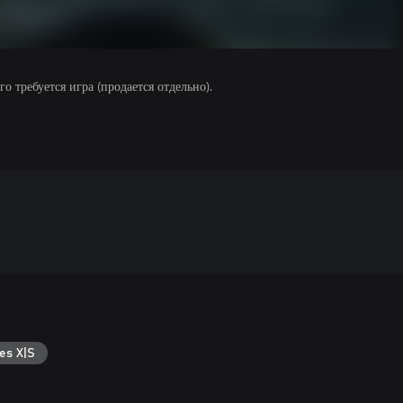
 требуется игра (продается отдельно).
es X|S