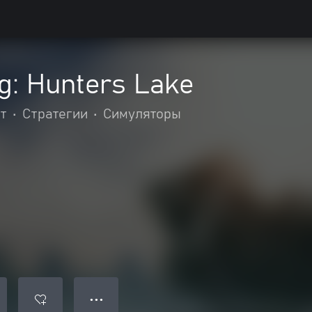
g: Hunters Lake
т
•
Стратегии
•
Симуляторы
● ● ●