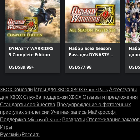
DYNASTY WARRIORS
Набор всех Season
Наб
9 Complete Edition
Pass для DYNASTY
доп
WARRIORS 9
кост
USD$89.99+
USD$77.98
DYNA
USD$
9
XBOX Консоли
Игры для XBOX
XBOX Game Pass
Аксессуары
для XBOX
Служба поддержки XBOX
Отзывы и предложения
Стандарты сообщества
Предупреждение о фотогенных
приступах эпилепсии
Учетная запись Майкрософт
Поддержка Microsoft Store
Возвраты
Отслеживание заказов
Игры
Русский (Россия)