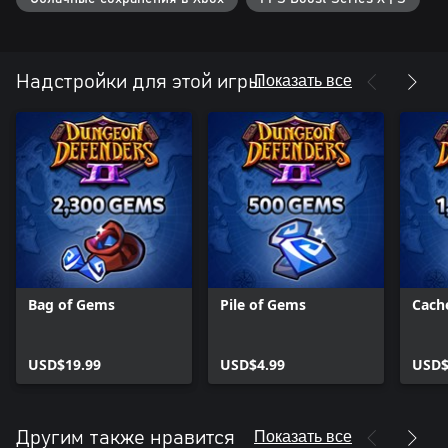
Показать все
Надстройки для этой игры
Bag of Gems
Pile of Gems
Cach
USD$19.99
USD$4.99
USD$
Показать все
Другим также нравится