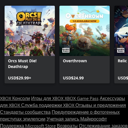
Orcs Must Die!
Overthrown
Reli
Deathtrap
USD$29.99+
USD$24.99
USD$
XBOX Консоли
Игры для XBOX
XBOX Game Pass
Аксессуары
для XBOX
Служба поддержки XBOX
Отзывы и предложения
Стандарты сообщества
Предупреждение о фотогенных
приступах эпилепсии
Учетная запись Майкрософт
Поддержка Microsoft Store
Возвраты
Отслеживание заказов