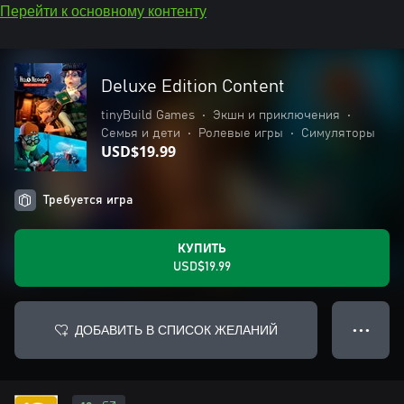
Перейти к основному контенту
Deluxe Edition Content
tinyBuild Games
•
Экшн и приключения
•
Семья и дети
•
Ролевые игры
•
Симуляторы
USD$19.99
Требуется игра
КУПИТЬ
USD$19.99
ДОБАВИТЬ В СПИСОК ЖЕЛАНИЙ
● ● ●