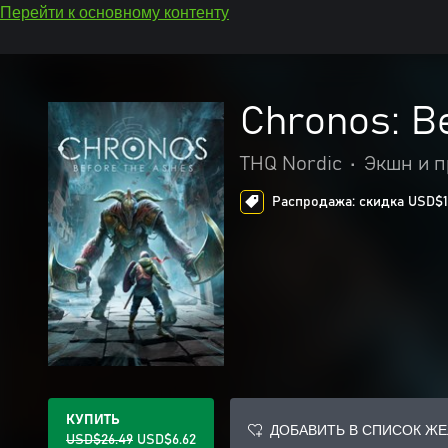
Перейти к основному контенту
Chronos: B
THQ Nordic
•
Экшн и 
Распродажа: скидка USD$19
КУПИТЬ
ДОБАВИТЬ В СПИСОК Ж
USD$26.49
USD$6.62