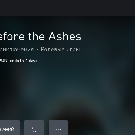
efore the Ashes
приключения
•
Ролевые игры
.87, ends in 4 days
ЕЛАНИЙ
● ● ●