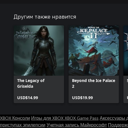
Другим также нравится
The Legacy of
Beyond the Ice Palace
Griselda
2
USD$14.99
USD$19.99
XBOX Консоли
Игры для XBOX
XBOX Game Pass
Аксессуары 
приступах эпилепсии
Учетная запись Майкрософт
Поддержк