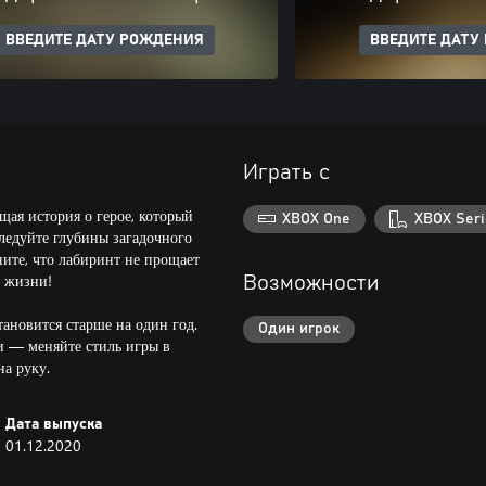
ВВЕДИТЕ ДАТУ РОЖДЕНИЯ
ВВЕДИТЕ ДАТУ
Играть с
щая история о герое, который
XBOX One
XBOX Seri
ледуйте глубины загадочного
ните, что лабиринт не прощает
о жизни!
Возможности
ановится старше на один год.
Один игрок
и — меняйте стиль игры в
на руку.
Дата выпуска
01.12.2020