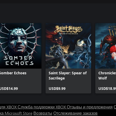
Somber Echoes
Saint Slayer: Spear of
Chronicle
Sacrilege
Wolf
USD$14.99
USD$9.99
USD$18.9
для XBOX
Служба поддержки XBOX
Отзывы и предложения
С
а Microsoft Store
Возвраты
Отслеживание заказов