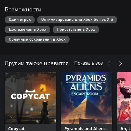
Возможности
Один игрок
Оптимизировано для Xbox Series X|S
Достижения в Xbox
Присутствие в Xbox
Облачные сохранения в Xbox
Показать все
Другим также нравится
Copycat
Pyramids and Aliens:
Ah, 