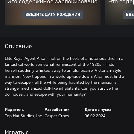
Это содержимое заблокировано
Это соде
ВВЕДИТЕ ДАТУ РОЖДЕНИЯ
ВВЕ
Описание
Elite Royal Agent Alisa - hot on the heels of a notorious thief in a
fantastical world somewhat reminiscent of the 1920s - finds
herself suddenly whisked away to an old, bizarre, Victorian-style
mansion. Now trapped in a world up-side down, Alisa must find a
way to escape - all the while being haunted by the mansion's
strange, mechanized doll-like inhabitants. Can you survive the
dollhouse... and escape with your humanity?
Издатель
Разработчик
Дата выпуска
Top Hat Studios, Inc.
Casper Croes
06.02.2024
Играть с