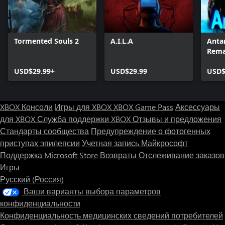
Tormented Souls 2
A.I.L.A
Antar
Rema
USD$29.99+
USD$29.99
USD$
XBOX Консоли
Игры для XBOX
XBOX Game Pass
Аксессуары
для XBOX
Служба поддержки XBOX
Отзывы и предложения
Стандарты сообщества
Предупреждение о фотогенных
приступах эпилепсии
Учетная запись Майкрософт
Поддержка Microsoft Store
Возвраты
Отслеживание заказов
Игры
Русский (Россия)
Ваши варианты выбора параметров
конфиденциальности
Конфиденциальность медицинских сведений потребителей