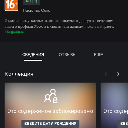
16+
Насилие, Секс
Издатели запускаемых вами игр получают доступ к сведениям
вашего профиля Xbox и к связанным данным, пока вы играете.
Подробнее
СВЕДЕНИЯ
ОТЗЫВЫ
ЕЩЕ
Коллекция
Это содержимое заблокировано
Это соде
ВВЕДИТЕ ДАТУ РОЖДЕНИЯ
ВВЕ