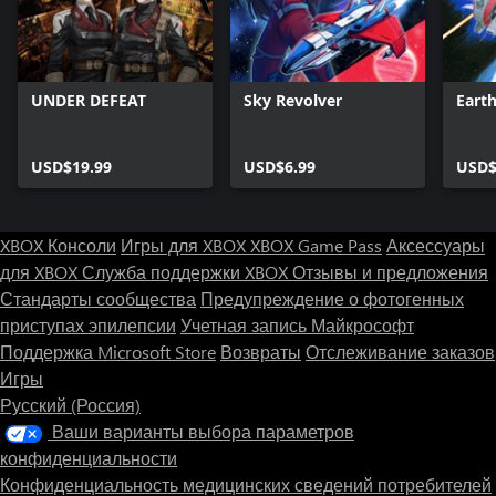
UNDER DEFEAT
Sky Revolver
Eart
USD$19.99
USD$6.99
USD$
XBOX Консоли
Игры для XBOX
XBOX Game Pass
Аксессуары
для XBOX
Служба поддержки XBOX
Отзывы и предложения
Стандарты сообщества
Предупреждение о фотогенных
приступах эпилепсии
Учетная запись Майкрософт
Поддержка Microsoft Store
Возвраты
Отслеживание заказов
Игры
Русский (Россия)
Ваши варианты выбора параметров
конфиденциальности
Конфиденциальность медицинских сведений потребителей