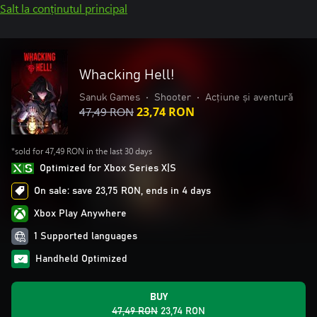
Salt la conținutul principal
Whacking Hell!
Sanuk Games
•
Shooter
•
Acțiune și aventură
47,49 RON
23,74 RON
*sold for 47,49 RON in the last 30 days
Optimized for Xbox Series X|S
On sale: save 23,75 RON, ends in 4 days
Xbox Play Anywhere
1 Supported languages
Handheld Optimized
BUY
47,49 RON
23,74 RON