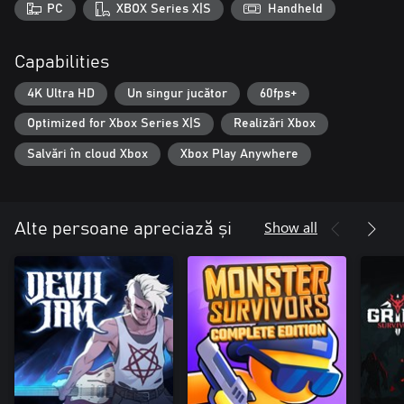
PC
XBOX Series X|S
Handheld
Capabilities
4K Ultra HD
Un singur jucător
60fps+
Optimized for Xbox Series X|S
Realizări Xbox
Salvări în cloud Xbox
Xbox Play Anywhere
Show all
Alte persoane apreciază și