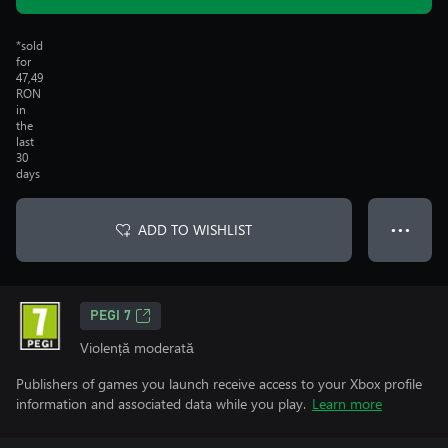
*sold
for
47,49
RON
in
the
last
30
days
ADD TO WISHLIST
● ● ●
PEGI 7
Violență moderată
Publishers of games you launch receive access to your Xbox profile
information and associated data while you play.
Learn more