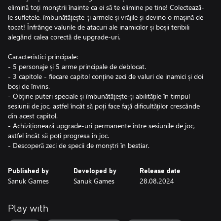
elimină toți monștrii înainte ca ei să te elimine pe tine! Colectează-
le sufletele, îmbunătățește-ți armele și vrăjile și devino o mașină de
tocat! Înfrânge valurile de atacuri ale inamicilor și boșii teribili
alegând calea corectă de upgrade-uri.
Caracteristici principale:
- 5 personaje și 5 arme principale de deblocat.
- 3 capitole - fiecare capitol conține zeci de valuri de inamici și doi
boși de învins.
- Obține puteri speciale și îmbunătățește-ți abilitățile în timpul
sesiunii de joc, astfel încât să poți face față dificultăților crescânde
din acest capitol.
- Achiziționează upgrade-uri permanente între sesiunile de joc,
astfel încât să poți progresa în joc.
- Descoperă zeci de specii de monștri în bestiar.
Published by
Developed by
Release date
Sanuk Games
Sanuk Games
28.08.2024
Play with