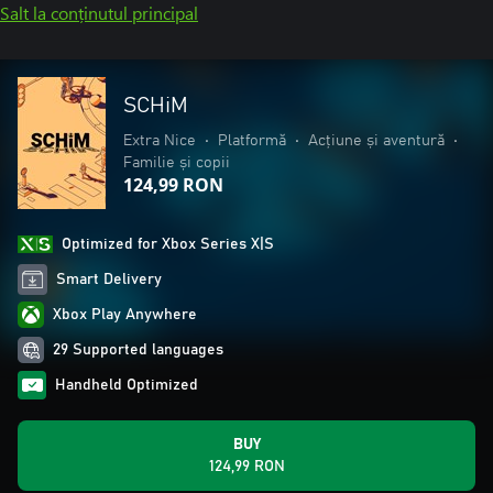
Salt la conținutul principal
SCHiM
Extra Nice
•
Platformă
•
Acțiune și aventură
•
Familie și copii
124,99 RON
Optimized for Xbox Series X|S
Smart Delivery
Xbox Play Anywhere
29 Supported languages
Handheld Optimized
BUY
124,99 RON