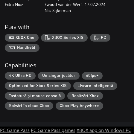
Extra Nice
Ewoud van der Werf,
17.07.2024
Nils Slijkerman
Play with
XBOX One
XBOX Series X|S
PC
Handheld
Capabilities
4K Ultra HD
Un singur jucător
60fps+
Optimized for Xbox Series X|S
Livrare inteligentă
Tastatură și mouse consolă
Realizări Xbox
Salvări în cloud Xbox
Xbox Play Anywhere
PC Game Pass
PC Game Pass games
XBOX app on Windows PC