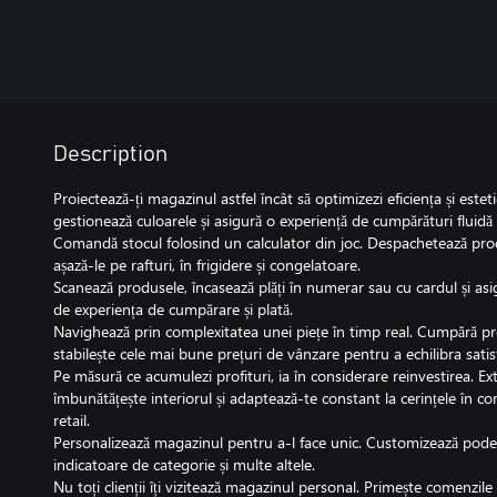
Description
Proiectează-ți magazinul astfel încât să optimizezi eficiența și est
gestionează culoarele și asigură o experiență de cumpărături fluidă 
Comandă stocul folosind un calculator din joc. Despachetează prod
așază-le pe rafturi, în frigidere și congelatoare.
Scanează produsele, încasează plăți în numerar sau cu cardul și asig
de experiența de cumpărare și plată.
Navighează prin complexitatea unei piețe în timp real. Cumpără pr
stabilește cele mai bune prețuri de vânzare pentru a echilibra satisfa
Pe măsură ce acumulezi profituri, ia în considerare reinvestirea. Ext
îmbunătățește interiorul și adaptează-te constant la cerințele în c
retail.
Personalizează magazinul pentru a-l face unic. Customizează podel
indicatoare de categorie și multe altele.
Nu toți clienții îți vizitează magazinul personal. Primește comenzile