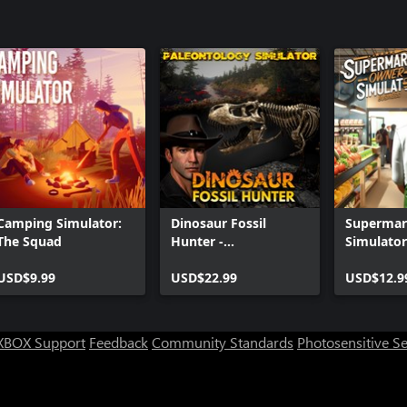
Camping Simulator:
Dinosaur Fossil
Supermar
The Squad
Hunter -
Simulator
Paleontology
USD$9.99
Simulator
USD$22.99
USD$12.9
XBOX Support
Feedback
Community Standards
Photosensitive S