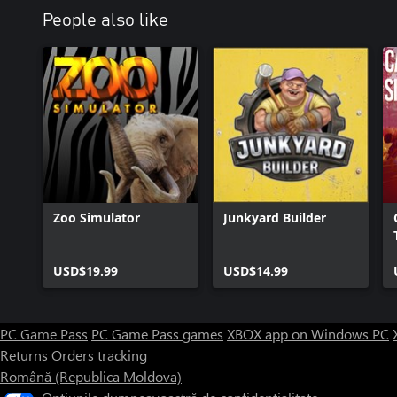
People also like
Zoo Simulator
Junkyard Builder
USD$19.99
USD$14.99
PC Game Pass
PC Game Pass games
XBOX app on Windows PC
Returns
Orders tracking
Română (Republica Moldova)