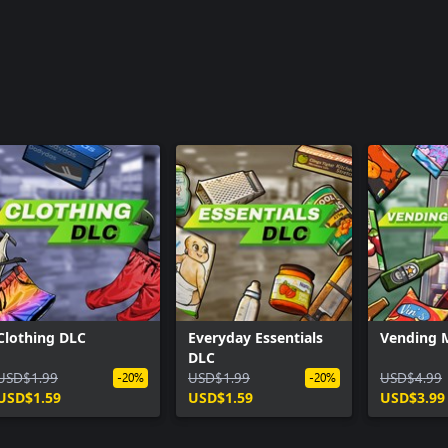
Clothing DLC
Everyday Essentials
Vending 
DLC
USD$1.99
USD$1.99
USD$4.99
-20%
-20%
USD$1.59
USD$1.59
USD$3.99