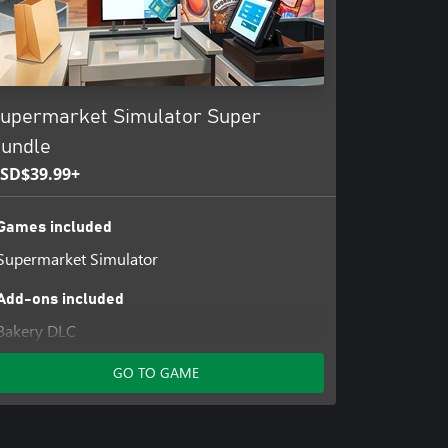
upermarket Simulator Super
undle
SD$39.99+
Games included
Supermarket Simulator
Add-ons included
Bakery DLC
Clothing DLC
GO TO GAME
Electronics DLC
Everyday Essentials DLC
Hardware DLC