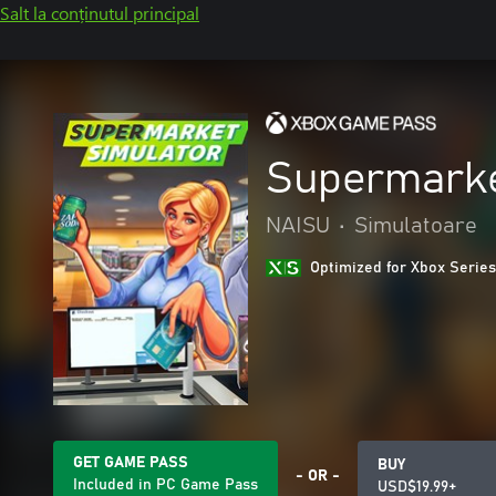
Salt la conținutul principal
Supermarke
NAISU
•
Simulatoare
Optimized for Xbox Series
GET GAME PASS
BUY
- OR -
Included in PC Game Pass
USD$19.99+