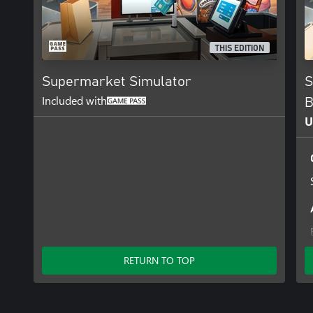
THIS EDITION
Supermarket Simulator
S
Included with
B
U
RETURN TO TOP