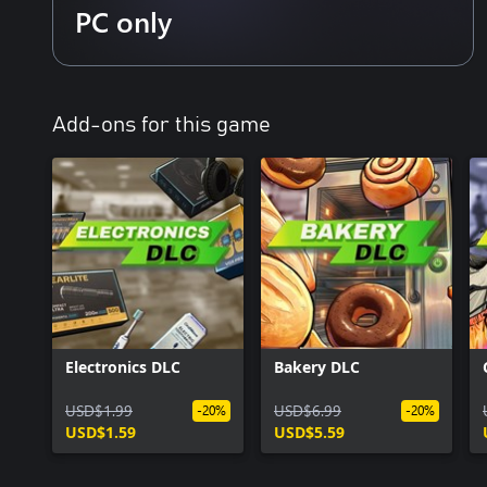
PC only
Add-ons for this game
Electronics DLC
Bakery DLC
USD$1.99
USD$6.99
-20%
-20%
USD$1.59
USD$5.59