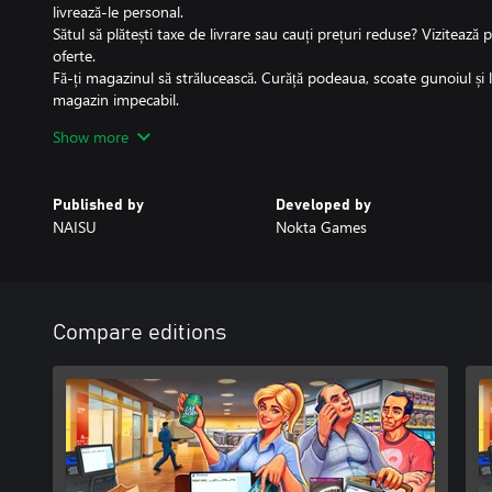
livrează-le personal.
Sătul să plătești taxe de livrare sau cauți prețuri reduse? Vizitează
oferte.
Fă-ți magazinul să strălucească. Curăță podeaua, scoate gunoiul și 
magazin impecabil.
Nu toată lumea este client plătitor. Folosește instrumente de sec
Show more
sau angajează paznici pentru a-ți proteja magazinul de hoți.
"Supermarket Simulator" este o simulare relaxantă din perspectiva î
conducerii unui supermarket prinde viață.
Published by
Developed by
În "Supermarket Simulator", fiecare decizie contează. Vei face față
NAISU
Nokta Games
magazin modest într-un gigant al comerțului cu amănuntul, în timp c
și finanțele?
Compare editions