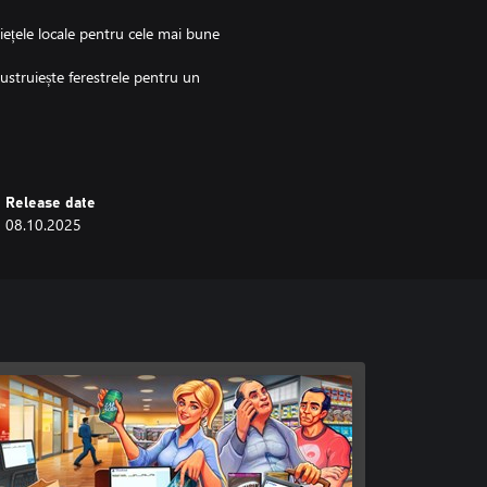
 piețele locale pentru cele mai bune
lustruiește ferestrele pentru un
uritate precum camere și alarme
ntâi, unde fiecare detaliu al
Release date
 provocării, transformând un
08.10.2025
e echilibrezi satisfacția clienților