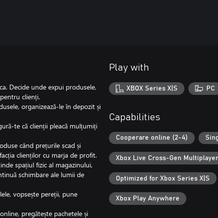
Play with
etica. Decide unde expui produsele,
XBOX Series X|S
PC
pentru clienți.
usele, organizează-le în depozit și
Capabilities
ură-te că clienții pleacă mulțumiți
Cooperare online (2-4)
Sin
oduse când prețurile scad și
cția clienților cu marja de profit.
Xbox Live Cross-Gen Multiplaye
inde spațiul fizic al magazinului,
ontinuă schimbare ale lumii de
Optimized for Xbox Series X|S
ele, vopsește pereții, pune
Xbox Play Anywhere
 online, pregătește pachetele și