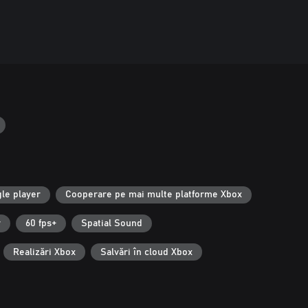
gle player
Cooperare pe mai multe platforme Xbox
r
60 fps+
Spatial Sound
Realizări Xbox
Salvări în cloud Xbox