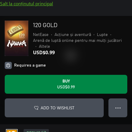
Salt la conținutul principal
120 GOLD
NetEase
•
Acțiune și aventură
•
Lupte
•
Arenă de luptă online pentru mai mulți jucători
•
Altele
USD$0.99
Requires a game
BUY
USD$0.99
ADD TO WISHLIST
● ● ●