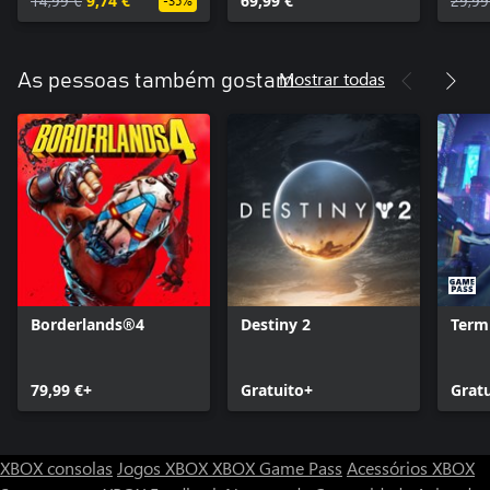
14,99 €
9,74 €
69,99 €
29,99
-35%
Mostrar todas
As pessoas também gostam
Borderlands®4
Destiny 2
Term
79,99 €+
Gratuito+
Grat
XBOX consolas
Jogos XBOX
XBOX Game Pass
Acessórios XBOX