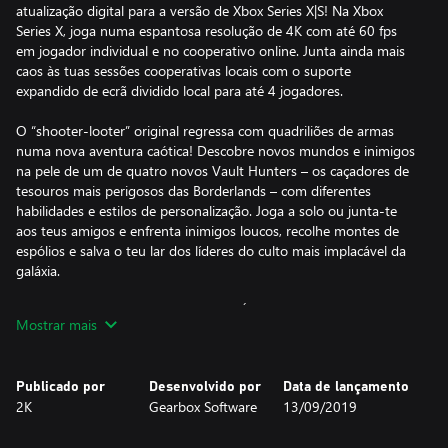
atualização digital para a versão de Xbox Series X|S! Na Xbox
Series X, joga numa espantosa resolução de 4K com até 60 fps
em jogador individual e no cooperativo online. Junta ainda mais
caos às tuas sessões cooperativas locais com o suporte
expandido de ecrã dividido local para até 4 jogadores.
O “shooter-looter” original regressa com quadriliões de armas
numa nova aventura caótica! Descobre novos mundos e inimigos
na pele de um de quatro novos Vault Hunters – os caçadores de
tesouros mais perigosos das Borderlands – com diferentes
habilidades e estilos de personalização. Joga a solo ou junta-te
aos teus amigos e enfrenta inimigos loucos, recolhe montes de
espólios e salva o teu lar dos líderes do culto mais implacável da
galáxia.
UMA VIAGEM EMOCIONANTE E CAÓTICA
Mostrar mais
Impede que os fanáticos gémeos Calypso unam os clãs de
bandidos e deitem mãos ao poder supremo da galáxia. Apenas
tu, um Vault Hunter viciado em adrenalina, tens acesso ao
Publicado por
Desenvolvido por
Data de lançamento
arsenal e aos aliados necessários para os travar.
2K
Gearbox Software
13/09/2019
O TEU VAULT HUNTER, O TEU ESTILO DE JOGO