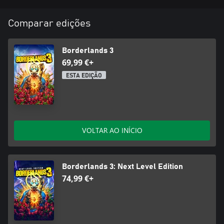
que são apenas para ti – ninguém fica a perder no que diz
respeito aos espólios.
Comparar edições
Borderlands 3
69,99 €+
ESTA EDIÇÃO
VOLTAR AO INÍCIO
Borderlands 3: Next Level Edition
74,99 €+