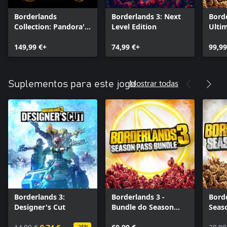
Borderlands
Borderlands 3: Next
Borde
Collection: Pandora's
Level Edition
Ultim
Box
149,99 €+
74,99 €+
99,99
Mostrar todas
Suplementos para este jogo
Borderlands 3:
Borderlands 3 -
Borde
Designer's Cut
Bundle do Season
Seas
Pass