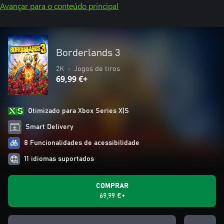
Avançar para o conteúdo principal
Borderlands 3
2K
•
Jogos de tiros
69,99 €+
Otimizado para Xbox Series X|S
Smart Delivery
8 Funcionalidades de acessibilidade
11 idiomas suportados
COMPRAR
69,99 €+