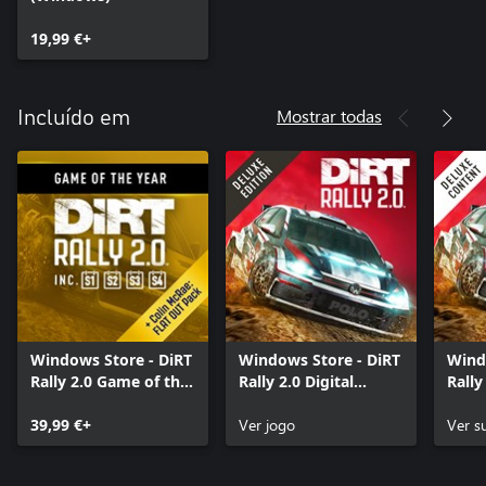
19,99 €+
Mostrar todas
Incluído em
Windows Store - DiRT
Windows Store - DiRT
Wind
Rally 2.0 Game of the
Rally 2.0 Digital
Rally
Year Edition
Deluxe Edition
Cont
39,99 €+
Ver jogo
Ver s