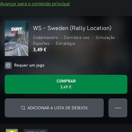
Avançar para o conteúdo principal
WS - Sweden (Rally Location)
Codemasters
•
Corrida e voo
•
Simulação
•
Esportes
•
Estratégia
3,49 €
Requer um jogo
COMPRAR
3,49 €
ADICIONAR A LISTA DE DESEJOS
● ● ●