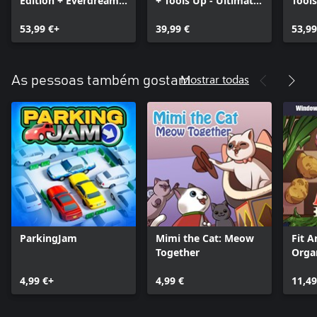
Edition + Everdream
+ Tools Up - Ultimate
Tool
Valley - Farm &
Edition!
Editi
Family Pack
53,99 €+
39,99 €
53,99
Mostrar todas
As pessoas também gostam
ParkingJam
Mimi the Cat: Meow
Fit A
Together
Orga
+ Wi
4,99 €+
4,99 €
11,49