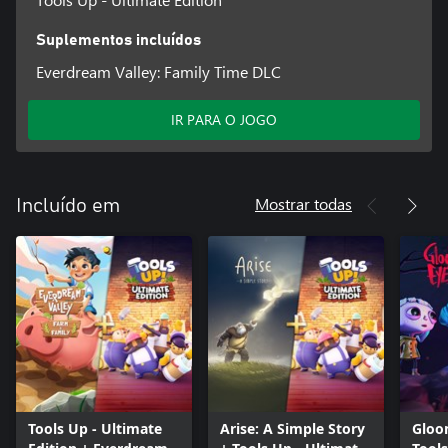
Suplementos incluídos
Everdream Valley: Family Time DLC
IR PARA O JOGO
Mostrar todas
Incluído em
Tools Up - Ultimate
Arise: A Simple Story
Gloo