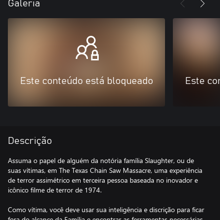
Galeria
Este conteúdo está bloqueado
Este co
Descrição
Assuma o papel de alguém da notória família Slaughter, ou de
suas vítimas, em The Texas Chain Saw Massacre, uma experiência
de terror assimétrico em terceira pessoa baseada no inovador e
icônico filme de terror de 1974.
Como vítima, você deve usar sua inteligência e discrição para ficar
fora do alcance da Família e encontrar as ferramentas necessárias