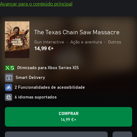
Avançar para o conteúdo principal
The Texas Chain Saw Massacre
Gun Interactive
•
Ação e aventura
•
Outros
14,99 €+
Otimizado para Xbox Series X|S
Smart Delivery
2 Funcionalidades de acessibilidade
6 idiomas suportados
COMPRAR
14,99 €+