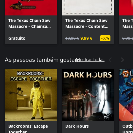
The Texas Chain Saw
The Texas Chain Saw
The 
Massacre - Chainsaw
Massacre - Content
Mass
Skin Variants 2
Pass
Gratuito
19,99 €
9,99 €
9,99 
-50%
Mostrar todas
As pessoas também gostam
Backrooms: Escape
Dark Hours
Outb
Together
Horr