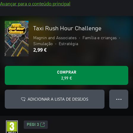
Avançar para o conteúdo principal
Taxi Rush Hour Challenge
Magnin and Associates
•
Família e crianças
•
Simulação
•
Estratégia
2,99 €
COMPRAR
2,99 €
ADICIONAR A LISTA DE DESEJOS
● ● ●
PEGI 3