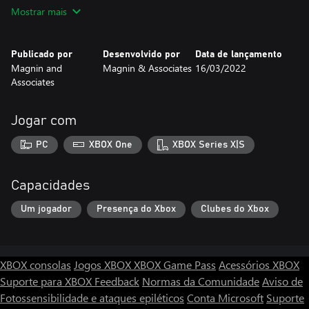
Runs on Windows PC with keyboard and mouse.
Mostrar mais
Publicado por
Desenvolvido por
Data de lançamento
Magnin and
Magnin & Associates
16/03/2022
Associates
Jogar com
PC
XBOX One
XBOX Series X|S
Capacidades
Um jogador
Presença do Xbox
Clubes do Xbox
XBOX consolas
Jogos XBOX
XBOX Game Pass
Acessórios XBOX
Suporte para XBOX
Feedback
Normas da Comunidade
Aviso de
Fotossensibilidade e ataques epiléticos
Conta Microsoft
Suporte