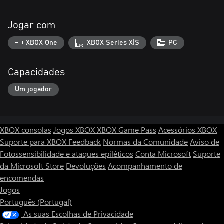
Jogar com
XBOX One
XBOX Series X|S
PC
Capacidades
Um jogador
XBOX consolas
Jogos XBOX
XBOX Game Pass
Acessórios XBOX
Suporte para XBOX
Feedback
Normas da Comunidade
Aviso de
Fotossensibilidade e ataques epiléticos
Conta Microsoft
Suporte
da Microsoft Store
Devoluções
Acompanhamento de
encomendas
Jogos
Português (Portugal)
As suas Escolhas de Privacidade