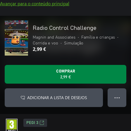
Avançar para o conteúdo principal
Radio Control Challenge
Magnin and Associates
•
Família e crianças
•
Corrida e voo
•
Simulação
2,99 €
COMPRAR
2,99 €
ADICIONAR A LISTA DE DESEJOS
● ● ●
PEGI 3